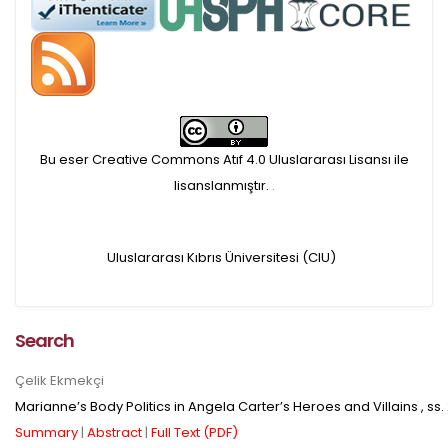
APC ödemesi
Öndenetimden geçen
makaleler için, 100 Avro
Makale İşletim Ücreti (APC)
Bu eser Creative Commons Atıf 4.0 Uluslararası Lisansı ile
alınmaktadır.
lisanslanmıştır.
.
Hakem sürecine alınacak
Uluslararası Kıbrıs Üniversitesi (CIU)
makaleler için yazarlara
APC ödeme bilgi mesajı
Search
iletilmektedir.
Çelik Ekmekçi
APC bilgi mesajı
Marianne’s Body Politics in Angela Carter’s Heroes and Villains
, ss.
Summary
|
Abstract
|
Full Text (PDF)
ulaşmadan ödeme yapan