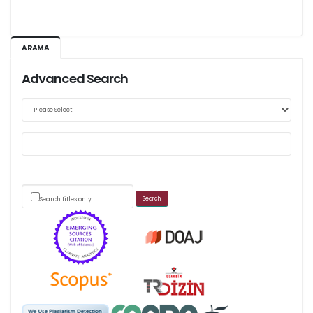
Ağustos 2026/III - 127
ARAMA
Kasım 2026/IV - 128
Advanced Search
Web sitemizde yapılan güncellemeler nedeniyle
makale takip sistemimiz ağırlıklı olarak dergi-
park
üzerinden yürütülmektedir.
Search titles only
Scimago's grade