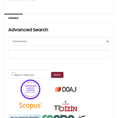
Ağustos 2026/III - 127
ARAMA
Kasım 2026/IV - 128
Advanced Search
Web sitemizde yapılan güncellemeler nedeniyle
makale takip sistemimiz ağırlıklı olarak dergi-
park
Search titles only
üzerinden yürütülmektedir.
Scimago's grade