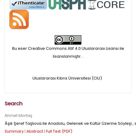
APC ödemesi
Öndenetimden geçen
makaleler için, 100 Avro
Makale İşletim Ücreti (APC)
Bu eser Creative Commons Atıf 4.0 Uluslararası Lisansı ile
alınmaktadır.
lisanslanmıştır.
.
Hakem sürecine alınacak
Uluslararası Kıbrıs Üniversitesi (CIU)
makaleler için yazarlara
APC ödeme bilgi mesajı
Search
iletilmektedir.
Ahmet Mortaş
Âşık Şeref Taşlıova ile Anadolu, Gelenek ve Kültür Üzerine Söyleşi
, 
APC bilgi mesajı
Summary
|
Abstract
|
Full Text (PDF)