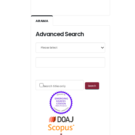
Ağustos 2026/III - 127
Kasım 2026/IV - 128
ARAMA
Advanced Search
Web sitemizde yapılan güncellemeler nedeniyle
makale takip sistemimiz ağırlıklı olarak dergi-
park
üzerinden yürütülmektedir.
Search titles only
Scimago's grade
APC ödemesi