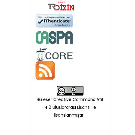
Öndenetimden geçen
makaleler için, 100 Avro
Makale İşletim Ücreti (APC)
alınmaktadır.
Hakem sürecine alınacak
makaleler için yazarlara
APC ödeme bilgi mesajı
Bu eser Creative Commons Atıf
iletilmektedir.
4.0 Uluslararası Lisansı ile
lisanslanmıştır.
.
APC bilgi mesajı
ulaşmadan ödeme yapan