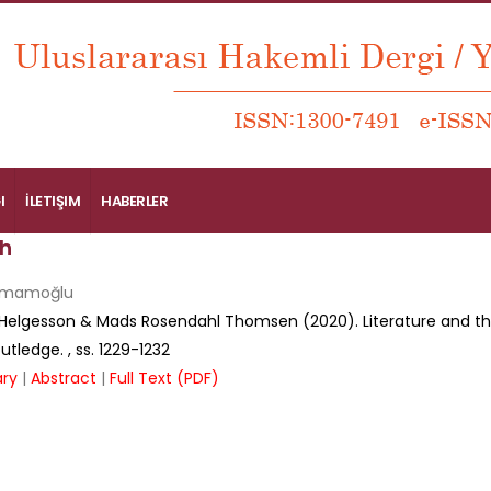
I
İLETIŞIM
HABERLER
h
 İmamoğlu
Helgesson & Mads Rosendahl Thomsen (2020). Literature and th
outledge.
, ss.
1229-1232
ry
|
Abstract
|
Full Text (PDF)