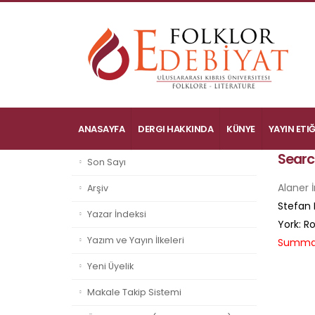
ANASAYFA
DERGI HAKKINDA
KÜNYE
YAYIN ETIĞ
Searc
Son Sayı
Alaner
Arşiv
Stefan 
Yazar İndeksi
York: R
Yazım ve Yayın İlkeleri
Summa
Yeni Üyelik
Makale Takip Sistemi