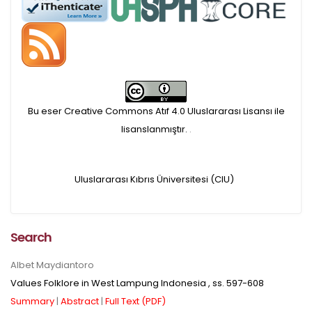
APC ödemesi
Öndenetimden geçen
makaleler için, 100 Avro
Makale İşletim Ücreti (APC)
Bu eser Creative Commons Atıf 4.0 Uluslararası Lisansı ile
alınmaktadır.
lisanslanmıştır.
.
Hakem sürecine alınacak
Uluslararası Kıbrıs Üniversitesi (CIU)
makaleler için yazarlara
APC ödeme bilgi mesajı
Search
iletilmektedir.
Albet Maydiantoro
Values Folklore in West Lampung Indonesia
, ss.
597-608
APC bilgi mesajı
Summary
|
Abstract
|
Full Text (PDF)