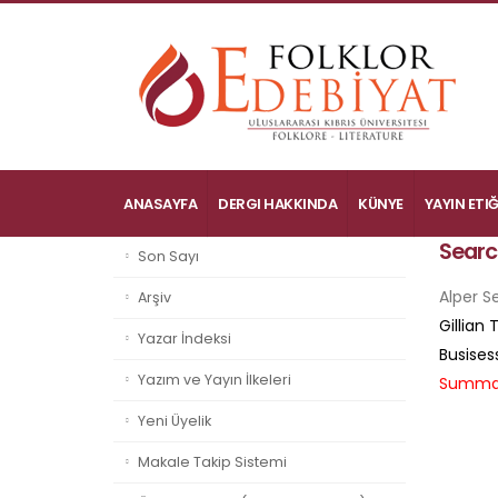
ANASAYFA
DERGI HAKKINDA
KÜNYE
YAYIN ETIĞ
Searc
Son Sayı
Alper S
Arşiv
Gillian 
Yazar İndeksi
Busisess
Yazım ve Yayın İlkeleri
Summa
Yeni Üyelik
Makale Takip Sistemi