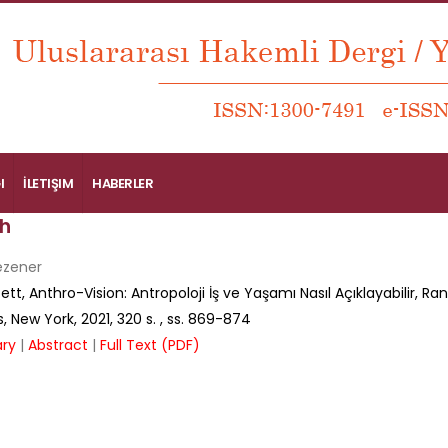
I
İLETIŞIM
HABERLER
h
ezener
Tett, Anthro-Vision: Antropoloji İş ve Yaşamı Nasıl Açıklayabilir, 
, New York, 2021, 320 s.
, ss.
869-874
ry
|
Abstract
|
Full Text (PDF)