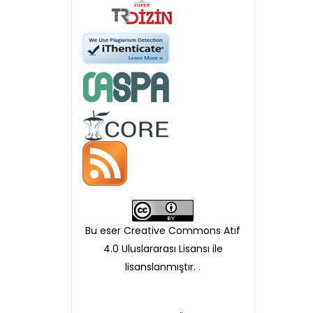
APC ödemesi
Öndenetimden geçen
makaleler için, 100 Avro
Makale İşletim Ücreti (APC)
alınmaktadır.
Hakem sürecine alınacak
makaleler için yazarlara
APC ödeme bilgi mesajı
Bu eser Creative Commons Atıf
iletilmektedir.
4.0 Uluslararası Lisansı ile
lisanslanmıştır.
.
APC bilgi mesajı
ulaşmadan ödeme yapan