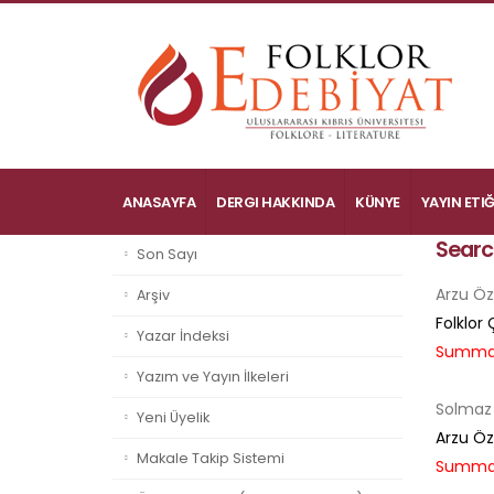
ANASAYFA
DERGI HAKKINDA
KÜNYE
YAYIN ETIĞ
Searc
Son Sayı
Arzu Ö
Arşiv
Folklor
Yazar İndeksi
Summa
Yazım ve Yayın İlkeleri
Solmaz
Yeni Üyelik
Arzu Öz
Makale Takip Sistemi
Summa