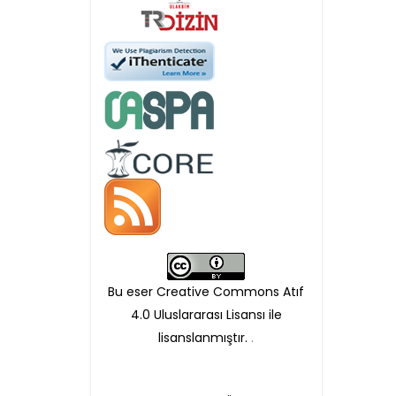
Öndenetimden geçen
makaleler için, 100 Avro
Makale İşletim Ücreti (APC)
alınmaktadır.
Hakem sürecine alınacak
makaleler için yazarlara
APC ödeme bilgi mesajı
Bu eser Creative Commons Atıf
iletilmektedir.
4.0 Uluslararası Lisansı ile
lisanslanmıştır.
.
APC bilgi mesajı
ulaşmadan ödeme yapan