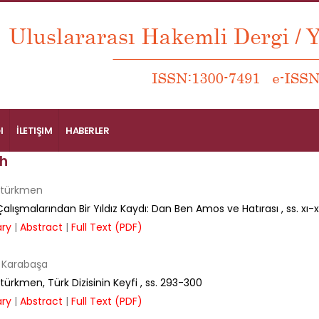
I
İLETIŞIM
HABERLER
h
ztürkmen
 Çalışmalarından Bir Yıldız Kaydı: Dan Ben Amos ve Hatırası
, ss.
xı-
ry
|
Abstract
|
Full Text (PDF)
 Karabaşa
türkmen, Türk Dizisinin Keyfi
, ss.
293-300
ry
|
Abstract
|
Full Text (PDF)