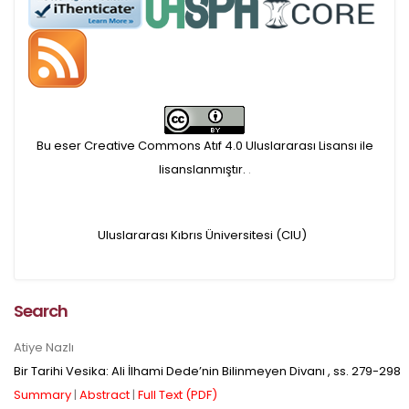
APC ödemesi
Öndenetimden geçen
makaleler için, 100 Avro
Makale İşletim Ücreti (APC)
Bu eser Creative Commons Atıf 4.0 Uluslararası Lisansı ile
alınmaktadır.
lisanslanmıştır.
.
Hakem sürecine alınacak
Uluslararası Kıbrıs Üniversitesi (CIU)
makaleler için yazarlara
APC ödeme bilgi mesajı
Search
iletilmektedir.
Atiye Nazlı
Bir Tarihi Vesika: Ali İlhami Dede’nin Bilinmeyen Divanı
, ss.
279-298
APC bilgi mesajı
Summary
|
Abstract
|
Full Text (PDF)