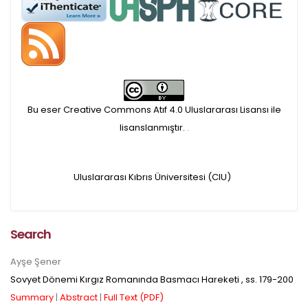
APC ödemesi
Öndenetimden geçen
makaleler için, 100 Avro
Makale İşletim Ücreti (APC)
Bu eser Creative Commons Atıf 4.0 Uluslararası Lisansı ile
alınmaktadır.
lisanslanmıştır.
.
Hakem sürecine alınacak
Uluslararası Kıbrıs Üniversitesi (CIU)
makaleler için yazarlara
APC ödeme bilgi mesajı
Search
iletilmektedir.
Ayşe Şener
Sovyet Dönemi Kırgız Romanında Basmacı Hareketi
, ss.
179-200
APC bilgi mesajı
Summary
|
Abstract
|
Full Text (PDF)