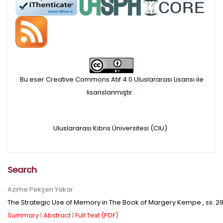
APC ödemesi
Öndenetimden geçen
makaleler için, 100 Avro
Makale İşletim Ücreti (APC)
Bu eser Creative Commons Atıf 4.0 Uluslararası Lisansı ile
alınmaktadır.
lisanslanmıştır.
.
Hakem sürecine alınacak
Uluslararası Kıbrıs Üniversitesi (CIU)
makaleler için yazarlara
APC ödeme bilgi mesajı
Search
iletilmektedir.
Azime Pekşen Yakar
The Strategic Use of Memory in The Book of Margery Kempe
, ss.
29
APC bilgi mesajı
Summary
|
Abstract
|
Full Text (PDF)