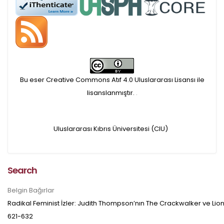
APC ödemesi
Öndenetimden geçen
makaleler için, 100 Avro
Makale İşletim Ücreti (APC)
Bu eser Creative Commons Atıf 4.0 Uluslararası Lisansı ile
alınmaktadır.
lisanslanmıştır.
.
Hakem sürecine alınacak
Uluslararası Kıbrıs Üniversitesi (CIU)
makaleler için yazarlara
APC ödeme bilgi mesajı
Search
iletilmektedir.
Belgin Bağırlar
APC bilgi mesajı
Radikal Feminist İzler: Judith Thompson’nın The Crackwalker ve Lion 
621-632