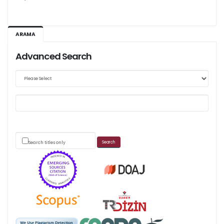
Ağustos 2026/III - 127
ARAMA
Kasım 2026/IV - 128
Advanced Search
Web sitemizde yapılan güncellemeler nedeniyle
makale takip sistemimiz ağırlıklı olarak dergi-
park
Search titles only
üzerinden yürütülmektedir.
Scimago's grade