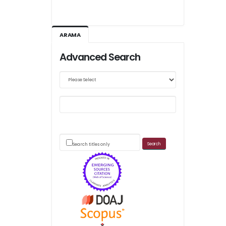
Ağustos 2026/III - 127
Kasım 2026/IV - 128
ARAMA
Advanced Search
Web sitemizde yapılan güncellemeler nedeniyle
makale takip sistemimiz ağırlıklı olarak dergi-
park
üzerinden yürütülmektedir.
Search titles only
Scimago's grade
APC ödemesi