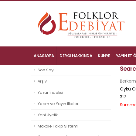
ANASAYFA
DERGI HAKKINDA
KÜNYE
YAYIN ETIĞ
Searc
Son Sayı
Berkem
Arşiv
Öykü Ör
Yazar İndeksi
317
Yazım ve Yayın İlkeleri
Summa
Yeni Üyelik
Makale Takip Sistemi