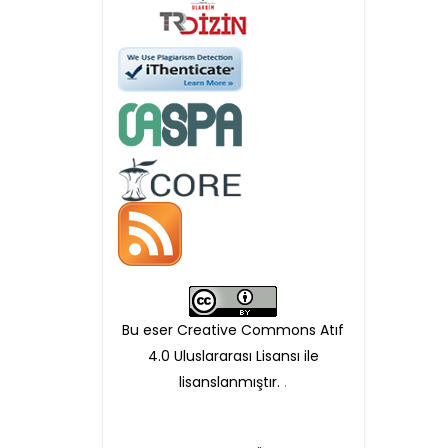
Öndenetimden geçen
makaleler için, 100 Avro
Makale İşletim Ücreti (APC)
alınmaktadır.
Hakem sürecine alınacak
makaleler için yazarlara
APC ödeme bilgi mesajı
Bu eser Creative Commons Atıf
iletilmektedir.
4.0 Uluslararası Lisansı ile
lisanslanmıştır.
.
APC bilgi mesajı
ulaşmadan ödeme yapan