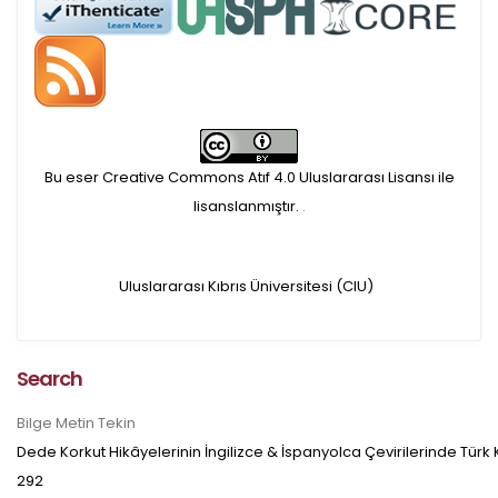
APC ödemesi
Öndenetimden geçen
makaleler için, 100 Avro
Makale İşletim Ücreti (APC)
Bu eser Creative Commons Atıf 4.0 Uluslararası Lisansı ile
alınmaktadır.
lisanslanmıştır.
.
Hakem sürecine alınacak
Uluslararası Kıbrıs Üniversitesi (CIU)
makaleler için yazarlara
APC ödeme bilgi mesajı
Search
iletilmektedir.
Bilge Metin Tekin
Dede Korkut Hikâyelerinin İngilizce & İspanyolca Çevirilerinde Türk
APC bilgi mesajı
292