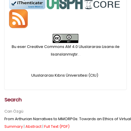
APC ödemesi
Öndenetimden geçen
makaleler için, 100 Avro
Makale İşletim Ücreti (APC)
Bu eser Creative Commons Atıf 4.0 Uluslararası Lisansı ile
alınmaktadır.
lisanslanmıştır.
.
Hakem sürecine alınacak
Uluslararası Kıbrıs Üniversitesi (CIU)
makaleler için yazarlara
APC ödeme bilgi mesajı
Search
iletilmektedir.
Can Özgü
From Arthurian Narratives to MMORPGs: Towards an Ethics of Virtua
APC bilgi mesajı
Summary
|
Abstract
|
Full Text (PDF)