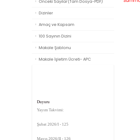
Summa
Önceki Sayılar(Tam Dosya-PDF)
Dizinler
Amaç ve Kapsam
100 Sayının Dizini
Makale Şablonu
Makale İşletim Ücreti- APC
Duyuru
Yayım Takvimi:
Şubat 2026/I - 125
Mayıs 2026/II - 126