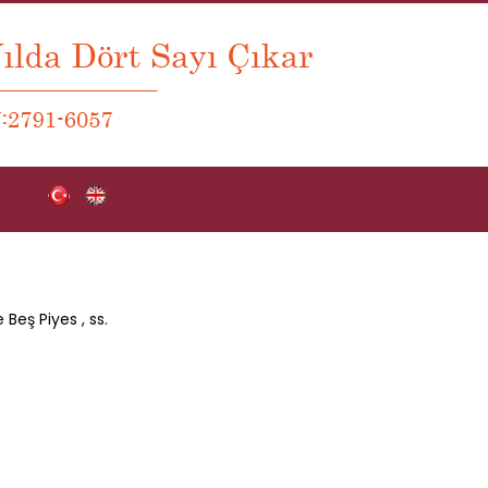
e Beş Piyes
, ss.