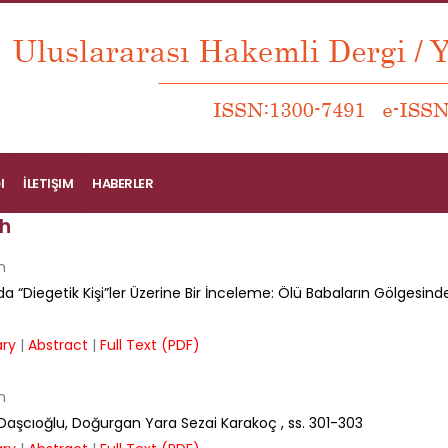
I
İLETIŞIM
HABERLER
h
n
da “Diegetik Kişi”ler Üzerine Bir İnceleme: Ölü Babaların Gölgesind
ry
|
Abstract
|
Full Text (PDF)
n
Daşcıoğlu, Doğurgan Yara Sezai Karakoç
, ss.
301-303