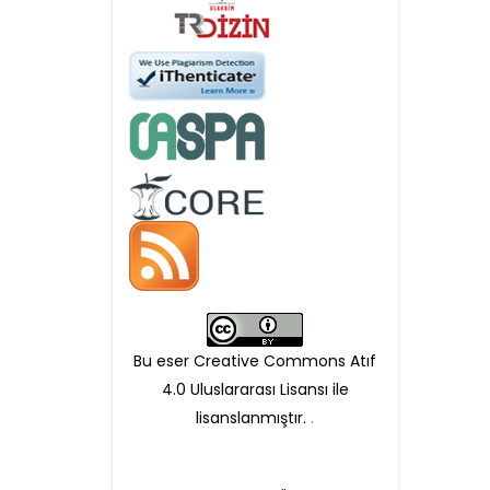
APC ödemesi
Öndenetimden geçen
makaleler için, 100 Avro
Makale İşletim Ücreti (APC)
alınmaktadır.
Hakem sürecine alınacak
makaleler için yazarlara
APC ödeme bilgi mesajı
Bu eser Creative Commons Atıf
iletilmektedir.
4.0 Uluslararası Lisansı ile
lisanslanmıştır.
.
APC bilgi mesajı
ulaşmadan ödeme yapan