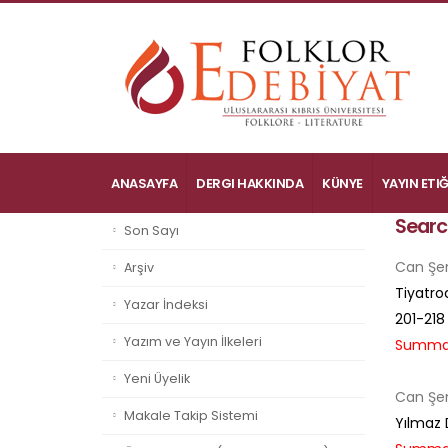
ANASAYFA
DERGI HAKKINDA
KÜNYE
YAYIN ETIĞ
Searc
Son Sayı
Can Şe
Arşiv
Tiyatro
Yazar İndeksi
201-218
Yazım ve Yayın İlkeleri
Summa
Yeni Üyelik
Can Şe
Makale Takip Sistemi
Yılmaz 