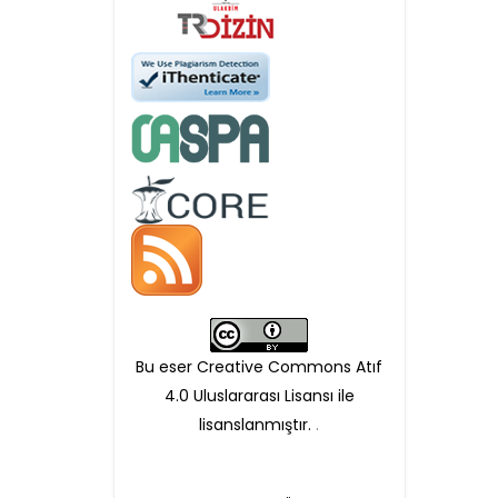
Öndenetimden geçen
makaleler için, 100 Avro
Makale İşletim Ücreti (APC)
alınmaktadır.
Hakem sürecine alınacak
makaleler için yazarlara
APC ödeme bilgi mesajı
Bu eser Creative Commons Atıf
iletilmektedir.
4.0 Uluslararası Lisansı ile
lisanslanmıştır.
.
APC bilgi mesajı
ulaşmadan ödeme yapan