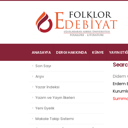
ANASAYFA
DERGI HAKKINDA
KÜNYE
YAYIN ETIĞ
Searc
Son Sayı
Didem 
Arşiv
Erdem E
Yazar İndeksi
Kurumlar
Yazım ve Yayın İlkeleri
Summa
Yeni Üyelik
Makale Takip Sistemi