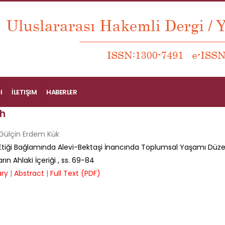
I
İLETIŞIM
HABERLER
h
Gülçin Erdem Kük
tiği Bağlamında Alevi-Bektaşi İnancında Toplumsal Yaşamı Düz
ın Ahlaki İçeriği
, ss.
69-84
ry
|
Abstract
|
Full Text (PDF)