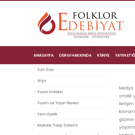
ANASAYFA
DERGI HAKKINDA
KÜNYE
YAYIN ETIĞ
Son Sayı
Arşiv
Medya g
Yazar İndeksi
ortalık
Yazım ve Yayın İlkeleri
iletişi
kavraml
Yeni Üyelik
gazete 
Makale Takip Sistemi
yaşamsa