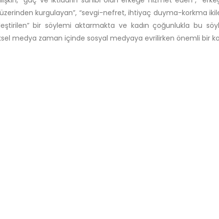
ilişkin, “güç ve iktidarın sahibi olan erkeğe hizmet eden”, “erke
üzerinden kurgulayan”, “sevgi-nefret, ihtiyaç duyma-korkma ikilem
leştirilen” bir söylemi aktarmakta ve kadın çoğunlukla bu söyl
sel medya zaman içinde sosyal medyaya evrilirken önemli bir ko