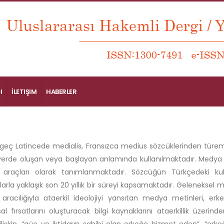
I
İLETIŞIM
HABERLER
eç Latincede medialis, Fransızca medius sözcüklerinden türemişt
 yerde oluşan veya başlayan anlamında kullanılmaktadır. Medya İn
m araçları olarak tanımlanmaktadır. Sözcüğün Türkçedeki ku
arla yaklaşık son 20 yıllık bir süreyi kapsamaktadır. Geleneksel 
aracılığıyla ataerkil ideolojiyi yansıtan medya metinleri, er
l fırsatlarını oluşturacak bilgi kaynaklarını ataerkillik üzer