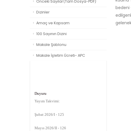
kadına 
Önceki Sayılar(Tam Dosya-PDF)
bedeni 
Dizinler
edilgen
gelenek
Amaç ve Kapsam
100 Sayının Dizini
Makale Şablonu
Makale İşletim Ücreti- APC
Duyuru
Yayım Takvimi:
Şubat 2026/I - 125
Mayıs 2026/II - 126