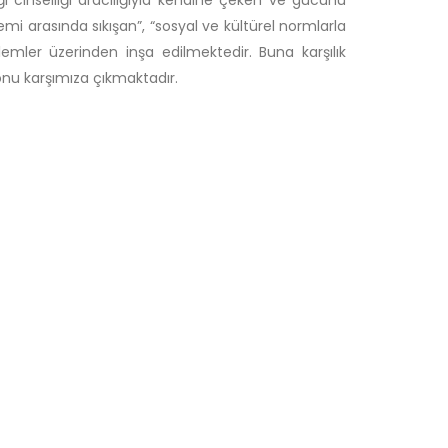
ği cinselliği aracılığıyla kendine çeken ve gücünü
i arasında sıkışan”, “sosyal ve kültürel normlarla
emler üzerinden inşa edilmektedir. Buna karşılık
nu karşımıza çıkmaktadır.