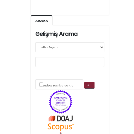
Ağustos 2026/III - 127
Kasım 2026/IV - 128
ARAMA
Gelişmiş Arama
Web sitemizde yapılan güncellemeler nedeniyle
makale takip sistemimiz ağırlıklı olarak dergi-
park
üzerinden yürütülmektedir.
Sadece Başlıklarda Ara
Scimago's grade
APC ödemesi