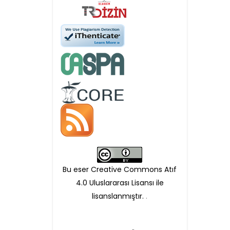
Öndenetimden geçen
makaleler için, 100 Avro
Makale İşletim Ücreti (APC)
alınmaktadır.
Hakem sürecine alınacak
makaleler için yazarlara
APC ödeme bilgi mesajı
Bu eser Creative Commons Atıf
iletilmektedir.
4.0 Uluslararası Lisansı ile
lisanslanmıştır.
.
APC bilgi mesajı
ulaşmadan ödeme yapan