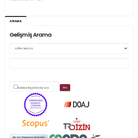
Ağustos 2026/III - 127
ARAMA
Kasım 2026/IV - 128
Gelişmiş Arama
Web sitemizde yapılan güncellemeler nedeniyle
makale takip sistemimiz ağırlıklı olarak dergi-
park
Sadece Başlıklarda Ara
üzerinden yürütülmektedir.
Scimago's grade