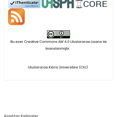
APC ödemesi
Öndenetimden geçen
makaleler için, 100 Avro
Makale İşletim Ücreti (APC)
Bu eser Creative Commons Atıf 4.0 Uluslararası Lisansı ile
alınmaktadır.
lisanslanmıştır.
.
Hakem sürecine alınacak
Uluslararası Kıbrıs Üniversitesi (CIU)
makaleler için yazarlara
APC ödeme bilgi mesajı
iletilmektedir.
APC bilgi mesajı
Anahtar Kelimeler