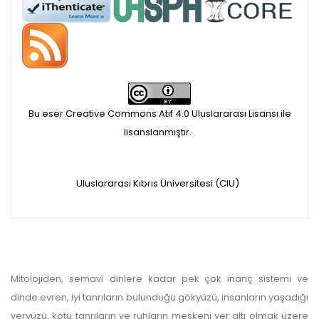
APC ödemesi
Öndenetimden geçen
makaleler için, 100 Avro
Makale İşletim Ücreti (APC)
Bu eser Creative Commons Atıf 4.0 Uluslararası Lisansı ile
alınmaktadır.
lisanslanmıştır.
.
Hakem sürecine alınacak
Uluslararası Kıbrıs Üniversitesi (CIU)
makaleler için yazarlara
APC ödeme bilgi mesajı
iletilmektedir.
Mitolojiden, semavî dinlere kadar pek çok inanç sistemi ve
APC bilgi mesajı
dinde evren, iyi tanrıların bulunduğu gökyüzü, insanların yaşadığı
yeryüzü, kötü tanrıların ve ruhların meskeni yer altı olmak üzere