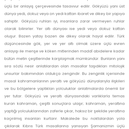
ulaşmadan ödeme yapan
üçlü bir anlayış çerçevesinde tasavvur edilir. Gökyüzü yani üst
dünya yedi, dokuz veya on yedi kattan ibaret ve dikey bir yapıya
yazarlara geri iade
sahiptir. Gökyüzü ruhları iyi, insanlara zarar vermeyen ruhlar
yapılmamaktadır.
olarak bilinirler. Yer altı dünyası ise yedi veya dokuz kattan
oluşur. Bazen yatay bazen de dikey olarak hayal edilir. Türk
düşüncesinde gök, yer ve yer altı olmak üzere üçlü evren
anlayışı ile menşe ve köken mitlerinden maddî abidelere kadar
bütün metin çeşitlerinde karşılaşmak mümkündür. Bunların yanı
sıra sözlü nesir anlatılardan olan masallar taşıdıkları mitolojik
unsurlar bakımından oldukça zengindir. Bu zenginlik içerisinde
Makale Takip Sistemi
masal kahramanlarının yeraltı ve gökyüzü dünyalarıyla ilişkileri
Dergiye makale 

ve bu bölgelere yaptıkları yolculuklar anlatmalarda önemli bir
gönderilmesi ve 

yer tutar. Gökyüzü ve yeraltı dünyasındaki varlıklarla temas
sonraki öndenetim, 

Alan Editörü değerlendirmesi 

kuran kahraman, çeşitli sonuçlara ulaşır; kahraman, yeraltına
ve hakem süreçleri,
yaptığı yolculuklarından zaferle çıkar, haksız bir şekilde yeraltına
Dergipark
 üzerinden  

gerçekleştirilmektedir.
kaçırılmış insanları kurtarır. Makalede bu noktalardan yola
çıkılarak Kıbrıs Türk masallarına yansıyan Şamanizmin üçlü