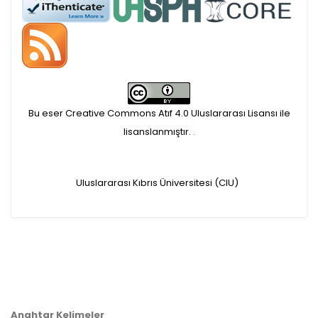
APC ödemesi
Öndenetimden geçen
makaleler için, 100 Avro
Makale İşletim Ücreti (APC)
Bu eser Creative Commons Atıf 4.0 Uluslararası Lisansı ile
alınmaktadır.
lisanslanmıştır.
.
Hakem sürecine alınacak
Uluslararası Kıbrıs Üniversitesi (CIU)
makaleler için yazarlara
APC ödeme bilgi mesajı
iletilmektedir.
APC bilgi mesajı
Anahtar Kelimeler