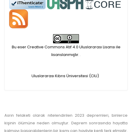
Öndenetimden geçen
makaleler için, 100 Avro
Makale İşletim Ücreti (APC)
Bu eser Creative Commons Atıf 4.0 Uluslararası Lisansı ile
alınmaktadır.
lisanslanmıştır.
.
Hakem sürecine alınacak
makaleler için yazarlara
Uluslararası Kıbrıs Üniversitesi (CIU)
APC ödeme bilgi mesajı
iletilmektedir.
Asrın felaketi olarak nitelendirilen 2023 depremleri, binlerce
APC bilgi mesajı
kişinin ölümüne neden olmuştur. Deprem sonrasında hayatta
ulaşmadan ödeme yapan
kalmayı başarabilenlerin bir kısmı can havliyle kenti terk etmiştir.