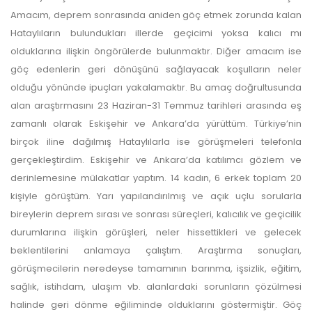
Amacım, deprem sonrasında aniden göç etmek zorunda kalan
yazarlara geri iade
Hataylıların bulundukları illerde geçicimi yoksa kalıcı mı
olduklarına ilişkin öngörülerde bulunmaktır. Diğer amacım ise
yapılmamaktadır.
göç edenlerin geri dönüşünü sağlayacak koşulların neler
olduğu yönünde ipuçları yakalamaktır. Bu amaç doğrultusunda
alan araştırmasını 23 Haziran-31 Temmuz tarihleri arasında eş
zamanlı olarak Eskişehir ve Ankara’da yürüttüm. Türkiye’nin
birçok iline dağılmış Hataylılarla ise görüşmeleri telefonla
gerçekleştirdim. Eskişehir ve Ankara’da katılımcı gözlem ve
Makale Takip Sistemi
derinlemesine mülakatlar yaptım. 14 kadın, 6 erkek toplam 20
kişiyle görüştüm. Yarı yapılandırılmış ve açık uçlu sorularla
Dergiye makale 

gönderilmesi ve 

bireylerin deprem sırası ve sonrası süreçleri, kalıcılık ve geçicilik
sonraki öndenetim, 

durumlarına ilişkin görüşleri, neler hissettikleri ve gelecek
Alan Editörü değerlendirmesi 

ve hakem süreçleri,
beklentilerini anlamaya çalıştım. Araştırma sonuçları,
Dergipark
 üzerinden  

görüşmecilerin neredeyse tamamının barınma, işsizlik, eğitim,
gerçekleştirilmektedir.
sağlık, istihdam, ulaşım vb. alanlardaki sorunların çözülmesi
halinde geri dönme eğiliminde olduklarını göstermiştir. Göç