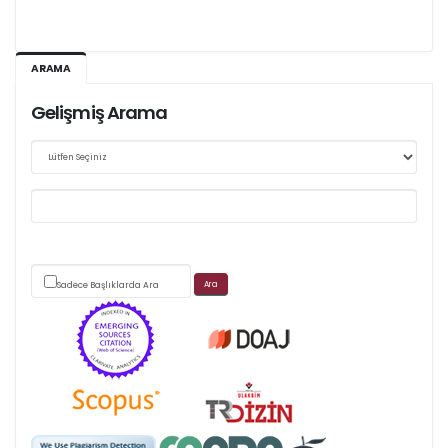
Ağustos 2026/III - 127
ARAMA
Kasım 2026/IV - 128
Gelişmiş Arama
Web sitemizde yapılan güncellemeler nedeniyle
makale takip sistemimiz ağırlıklı olarak dergi-
park
üzerinden yürütülmektedir.
Sadece Başlıklarda Ara
Scimago's grade