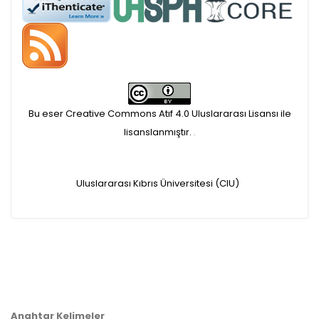
APC ödemesi
Öndenetimden geçen
makaleler için, 100 Avro
Makale İşletim Ücreti (APC)
Bu eser Creative Commons Atıf 4.0 Uluslararası Lisansı ile
alınmaktadır.
lisanslanmıştır.
.
Hakem sürecine alınacak
Uluslararası Kıbrıs Üniversitesi (CIU)
makaleler için yazarlara
APC ödeme bilgi mesajı
iletilmektedir.
APC bilgi mesajı
Anahtar Kelimeler