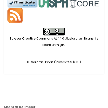
APC ödemesi
Öndenetimden geçen
makaleler için, 100 Avro
Makale İşletim Ücreti (APC)
Bu eser Creative Commons Atıf 4.0 Uluslararası Lisansı ile
alınmaktadır.
lisanslanmıştır.
.
Hakem sürecine alınacak
Uluslararası Kıbrıs Üniversitesi (CIU)
makaleler için yazarlara
APC ödeme bilgi mesajı
iletilmektedir.
APC bilgi mesajı
Anahtar Kelimeler