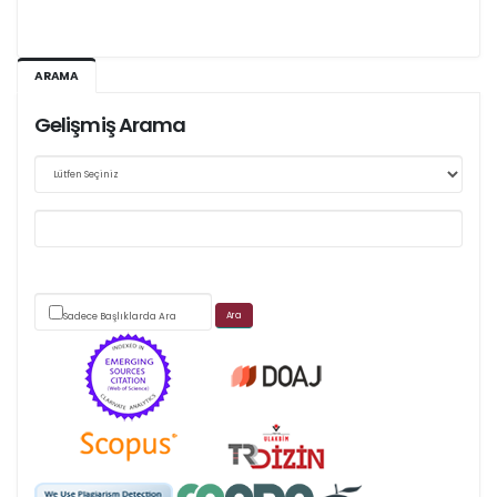
Ağustos 2026/III - 127
ARAMA
Kasım 2026/IV - 128
Gelişmiş Arama
Web sitemizde yapılan güncellemeler nedeniyle
makale takip sistemimiz ağırlıklı olarak dergi-
park
üzerinden yürütülmektedir.
Sadece Başlıklarda Ara
Scimago's grade