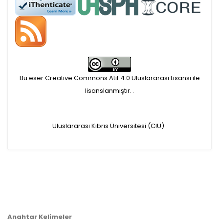
APC ödemesi
Öndenetimden geçen
makaleler için, 100 Avro
Makale İşletim Ücreti (APC)
Bu eser Creative Commons Atıf 4.0 Uluslararası Lisansı ile
alınmaktadır.
lisanslanmıştır.
.
Hakem sürecine alınacak
Uluslararası Kıbrıs Üniversitesi (CIU)
makaleler için yazarlara
APC ödeme bilgi mesajı
iletilmektedir.
APC bilgi mesajı
Anahtar Kelimeler