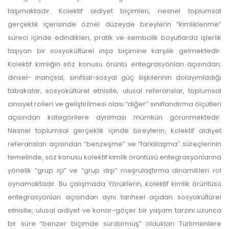
taşımaktadır. Kolektif aidiyet biçimleri, nesnel toplumsal
yazarlara geri iade
gerçeklik içerisinde öznel düzeyde bireylerin “kimliklenme”
süreci içinde edindikleri, pratik ve sembolik boyutlarda işlerlik
yapılmamaktadır.
taşıyan bir sosyokültürel inşa biçimine karşılık gelmektedir.
Kolektif kimliğin söz konusu örüntü entegrasyonları açısından;
dinsel- inançsal, sınıfsal-sosyal güç ilişkilerinin dolayımladığı
tabakalar, sosyokültürel etnisite, ulusal referanslar, toplumsal
cinsiyet rolleri ve geliştirilmesi olası “diğer” sınıflandırma ölçütleri
açısından kategorilere ayrılması mümkün görünmektedir.
Makale Takip Sistemi
Nesnel toplumsal gerçeklik içinde bireylerin, kolektif aidiyet
referansları açısından “benzeşme” ve “farklılaşma” süreçlerinin
Dergiye makale 

temelinde, söz konusu kolektif kimlik örüntüsü entegrasyonlarına
gönderilmesi ve 

sonraki öndenetim, 

yönelik “grup içi” ve “grup dışı” meşrulaştırma dinamikleri rol
Alan Editörü değerlendirmesi 

oynamaktadır. Bu çalışmada Yörüklerin, kolektif kimlik örüntüsü
ve hakem süreçleri,
Dergipark
 üzerinden  

entegrasyonları açısından aynı tarihsel açıdan sosyokültürel
gerçekleştirilmektedir.
etnisite, ulusal aidiyet ve konar-göçer bir yaşam tarzını uzunca
bir süre “benzer biçimde sürdürmüş” oldukları Türkmenlere