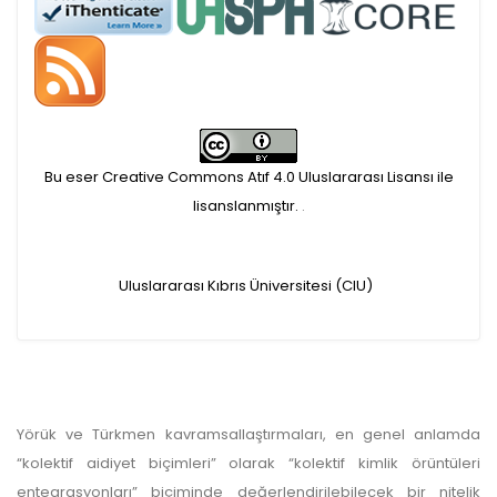
APC ödemesi
Öndenetimden geçen
makaleler için, 100 Avro
Makale İşletim Ücreti (APC)
Bu eser Creative Commons Atıf 4.0 Uluslararası Lisansı ile
alınmaktadır.
lisanslanmıştır.
.
Hakem sürecine alınacak
Uluslararası Kıbrıs Üniversitesi (CIU)
makaleler için yazarlara
APC ödeme bilgi mesajı
iletilmektedir.
Yörük ve Türkmen kavramsallaştırmaları, en genel anlamda
APC bilgi mesajı
“kolektif aidiyet biçimleri” olarak “kolektif kimlik örüntüleri
entegrasyonları” biçiminde değerlendirilebilecek bir nitelik
ulaşmadan ödeme yapan