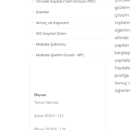
Çocukla
Önceki Sayılar(Tam Dosya-PDF)
gözlem 
Dizinler
çözüm ö
toplanm
Amaç ve Kapsam
öğertme
100 Sayının Dizini
altında
Makale Şablonu
yapıla
karşılaş
Makale İşletim Ücreti- APC
yaptıkl
faydala
pratiğe 
Sonuç o
öğrenim
Duyuru
Yayım Takvimi:
Şubat 2026/I - 125
Mayıs 2026/II - 126