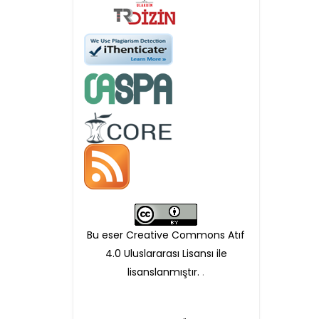
APC ödemesi
Öndenetimden geçen
makaleler için, 100 Avro
Makale İşletim Ücreti (APC)
alınmaktadır.
Hakem sürecine alınacak
makaleler için yazarlara
APC ödeme bilgi mesajı
Bu eser Creative Commons Atıf
iletilmektedir.
4.0 Uluslararası Lisansı ile
lisanslanmıştır.
.
APC bilgi mesajı
ulaşmadan ödeme yapan