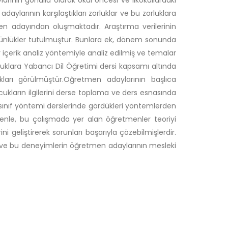
ının gönüllü olarak okul öncesi ve ilkokullardaki
ylarının karşılaştıkları zorluklar ve bu zorluklara
n adayından oluşmaktadır. Araştırma verilerinin
ünlükler tutulmuştur. Bunlara ek, dönem sonunda
r içerik analiz yöntemiyle analiz edilmiş ve temalar
uklara Yabancı Dil Öğretimi dersi kapsamı altında
ları görülmüştür.Öğretmen adaylarının başlıca
 çocukların ilgilerini derse toplama ve ders esnasında
sınıf yöntemi derslerinde gördükleri yöntemlerden
edenle, bu çalışmada yer alan öğretmenler teoriyi
ni geliştirerek sorunları başarıyla çözebilmişlerdir.
 ve bu deneyimlerin öğretmen adaylarının mesleki