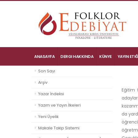
ANASAYFA
DERGI HAKKINDA
KÜNYE
YAYIN ETIĞ
Son Sayı
Arşiv
Eğitim 
Yazar İndeksi
adayla
Yazım ve Yayın İlkeleri
kazanm
da yard
Yeni Üyelik
öğrenci
Makale Takip Sistemi
öğretm