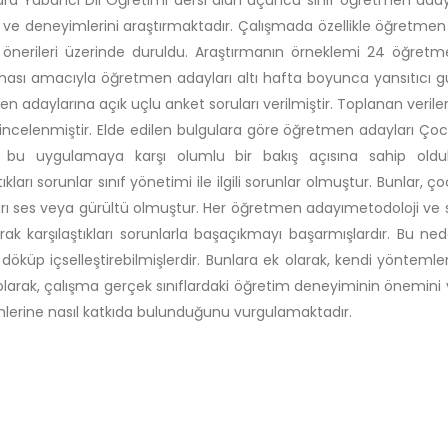
ra Yabancı Dil Öğretimi dersi alan üçüncü sınıf öğretmen adaylar
ve deneyimlerini araştırmaktadır. Çalışmada özellikle öğretmen ada
nerileri üzerinde duruldu. Araştırmanın örneklemi 24 öğretme
ası amacıyla öğretmen adayları altı hafta boyunca yansıtıcı g
n adaylarına açık uçlu anket soruları verilmiştir. Toplanan verile
 incelenmiştir. Elde edilen bulgulara göre öğretmen adayları Çoc
n bu uygulamaya karşı olumlu bir bakış açısına sahip olduk
tıkları sorunlar sınıf yönetimi ile ilgili sorunlar olmuştur. Bunlar,
arı ses veya gürültü olmuştur. Her öğretmen adayımetodoloji ve 
rak karşılaştıkları sorunlarla başaçıkmayı başarmışlardır. Bu n
döküp içselleştirebilmişlerdir. Bunlara ek olarak, kendi yöntemleri
larak, çalışma gerçek sınıflardaki öğretim deneyiminin önemini
lerine nasıl katkıda bulunduğunu vurgulamaktadır.