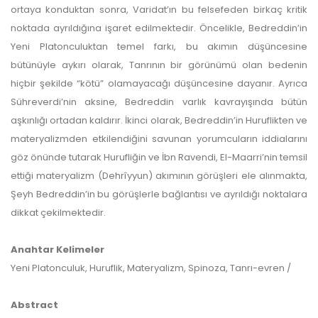
ortaya konduktan sonra, Varidat’ın bu felsefeden birkaç kritik
noktada ayrıldığına işaret edilmektedir. Öncelikle, Bedreddin’in
Yeni Platonculuktan temel farkı, bu akımın düşüncesine
bütünüyle aykırı olarak, Tanrının bir görünümü olan bedenin
hiçbir şekilde “kötü” olamayacağı düşüncesine dayanır. Ayrıca
Sühreverdi’nin aksine, Bedreddin varlık kavrayışında bütün
aşkınlığı ortadan kaldırır. İkinci olarak, Bedreddin’in Huruflikten ve
materyalizmden etkilendiğini savunan yorumcuların iddialarını
göz önünde tutarak Hurufliğin ve İbn Ravendi, El-Maarri’nin temsil
ettiği materyalizm (Dehrîyyun) akımının görüşleri ele alınmakta,
Şeyh Bedreddin’in bu görüşlerle bağlantısı ve ayrıldığı noktalara
dikkat çekilmektedir.
Anahtar Kelimeler
Yeni Platonculuk, Huruflik, Materyalizm, Spinoza, Tanrı-evren /
Abstract