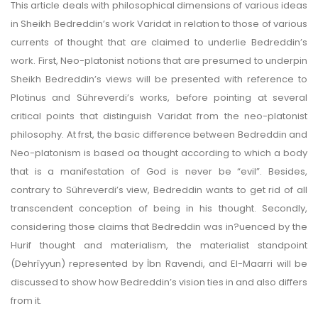
This article deals with philosophical dimensions of various ideas
in Sheikh Bedreddin’s work Varidat in relation to those of various
currents of thought that are claimed to underlie Bedreddin’s
work. First, Neo-platonist notions that are presumed to underpin
Sheikh Bedreddin’s views will be presented with reference to
Plotinus and Sühreverdi’s works, before pointing at several
critical points that distinguish Varidat from the neo-platonist
philosophy. At frst, the basic difference between Bedreddin and
Neo-platonism is based oa thought according to which a body
that is a manifestation of God is never be “evil”. Besides,
contrary to Sühreverdi’s view, Bedreddin wants to get rid of all
transcendent conception of being in his thought. Secondly,
considering those claims that Bedreddin was in?uenced by the
Hurif thought and materialism, the materialist standpoint
(Dehrîyyun) represented by İbn Ravendi, and El-Maarri will be
discussed to show how Bedreddin’s vision ties in and also differs
from it.