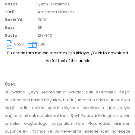
Yazar
:
Çetin Türkyılmaz
yazarlara geri iade
Türü
:
Araştırma Makalesi
Baskı Yılı
:
2016
yapılmamaktadır.
Sayı
:
85
Sayfa
:
123-140
6623
3018
Bu eserin tam metnini indirmek için tıklayın. /Click to download
the full text of this article
Makale Takip Sistemi
Özet
Dergiye makale 

gönderilmesi ve 

Bu yazıda Şeyh Bedreddin’in Varidat adlı eserindeki çeşitli
sonraki öndenetim, 

düşüncelerin felsefî boyutları, bu düşüncelerin arka planında yer
Alan Editörü değerlendirmesi 

ve hakem süreçleri,
aldığı iddia edilen çeşitli düşünce akımlarının görüşleriyle
Dergipark
 üzerinden  

bağlantılı olarak ele alınmaktadır. Şeyh Bedreddin’in görüşlerinin
gerçekleştirilmektedir.
temelini oluşturduğu düşünülen Yeni Platonculuk akımının
düşünceleri, Plotinos ve Sühreverdi’nin eserlerinden hareketle