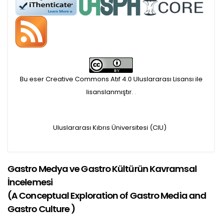
Öndenetimden geçen
makaleler için, 100 Avro
Makale İşletim Ücreti (APC)
alınmaktadır.
Bu eser Creative Commons Atıf 4.0 Uluslararası Lisansı ile
lisanslanmıştır.
.
Hakem sürecine alınacak
makaleler için yazarlara
Uluslararası Kıbrıs Üniversitesi (CIU)
APC ödeme bilgi mesajı
Gastro Medya ve Gastro Kültürün Kavramsal
iletilmektedir.
İncelemesi
APC bilgi mesajı
(
A Conceptual Exploration of Gastro Media and
Gastro Culture
)
ulaşmadan ödeme yapan