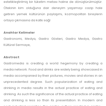
estetikleştirilmiş bir tüketim metası haline de dönüştürülmüştür.
Ötekinin kim olduğuna dair deneyim yaşamayı cazip hale
getiren yemek kültürünün paylaşımı, kozmopolitan bireylerin
ortaya çıkmasına da katkı sağl
Anahtar Kelimeler
Gastronomi, Medya, Gastro Gösteri, Gastro Medya, Gastro
Kültürel Sermaye,
Abstract
Gastromedia is creating a world hegemony by creating a
media network. Food and drinks are widely being showcased in
media accompanied by their pictures, movies and stories in an
unprecedented degree. Such popularization of eating and
drinking in media results in the actual practice of eating and
drinking. As such the significance of the actual practice of eating
and drinking is less so than its presentation. In modern and