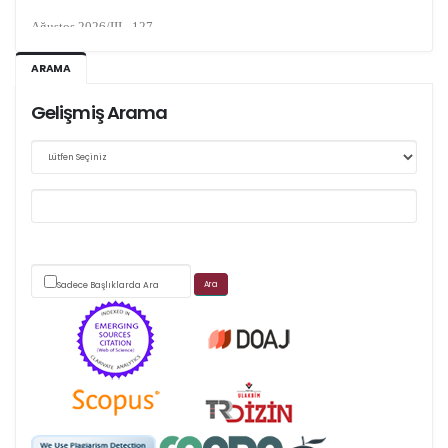
Ağustos 2026/III - 127
Kasım 2026/IV - 128
ARAMA
Gelişmiş Arama
Web sitemizde yapılan güncellemeler nedeniyle
makale takip sistemimiz ağırlıklı olarak dergi-
park
üzerinden yürütülmektedir.
Sadece Başlıklarda Ara
Scimago's grade
APC ödemesi