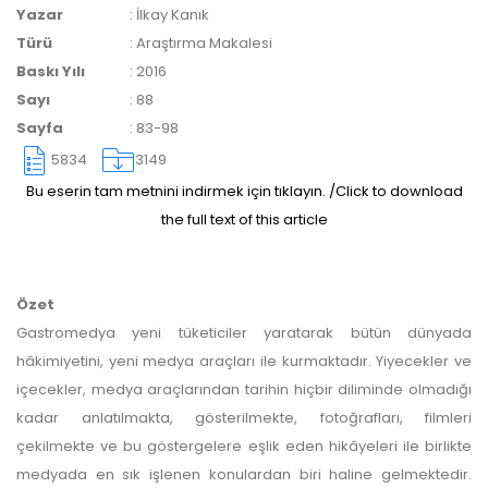
Yazar
:
İlkay Kanık
yazarlara geri iade
Türü
:
Araştırma Makalesi
Baskı Yılı
:
2016
yapılmamaktadır.
Sayı
:
88
Sayfa
:
83-98
5834
3149
Bu eserin tam metnini indirmek için tıklayın. /Click to download
the full text of this article
Makale Takip Sistemi
Dergiye makale 

Özet
gönderilmesi ve 

Gastromedya yeni tüketiciler yaratarak bütün dünyada
sonraki öndenetim, 

hâkimiyetini, yeni medya araçları ile kurmaktadır. Yiyecekler ve
Alan Editörü değerlendirmesi 

ve hakem süreçleri,
içecekler, medya araçlarından tarihin hiçbir diliminde olmadığı
Dergipark
 üzerinden  

kadar anlatılmakta, gösterilmekte, fotoğrafları, filmleri
gerçekleştirilmektedir.
çekilmekte ve bu göstergelere eşlik eden hikâyeleri ile birlikte
medyada en sık işlenen konulardan biri haline gelmektedir.