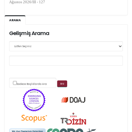
Kasım 2026/IV - 128
ARAMA
Gelişmiş Arama
Web sitemizde yapılan güncellemeler nedeniyle
makale takip sistemimiz ağırlıklı olarak dergi-
park
üzerinden yürütülmektedir.
Sadece Başlıklarda Ara
Scimago's grade
APC ödemesi
Öndenetimden geçen