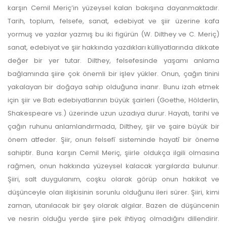
karşın Cemil Meriç’in yüzeysel kalan bakışına dayanmaktadır.
Tarih, toplum, felsefe, sanat, edebiyat ve şiir üzerine kafa
yormuş ve yazılar yazmış bu iki figürün (W. Dilthey ve C. Meriç)
sanat, edebiyat ve şiir hakkında yazdıkları külliyatlarında dikkate
değer bir yer tutar. Dilthey, felsefesinde yaşamı anlama
bağlamında şiire çok önemli bir işlev yükler. Onun, çağın tinini
yakalayan bir doğaya sahip olduğuna inanır. Bunu izah etmek
için şiir ve Batı edebiyatlarının büyük şairleri (Goethe, Hölderlin,
Shakespeare vs.) üzerinde uzun uzadıya durur. Hayatı, tarihi ve
çağın ruhunu anlamlandırmada, Dilthey, şiir ve şaire büyük bir
önem atfeder. Şiir, onun felsefî sisteminde hayatî bir öneme
sahiptir. Buna karşın Cemil Meriç, şiirle oldukça ilgili olmasına
rağmen, onun hakkında yüzeysel kalacak yargılarda bulunur.
Şiiri, salt duygulanım, coşku olarak görüp onun hakikat ve
düşünceyle olan ilişkisinin sorunlu olduğunu ileri sürer. Şiiri, kimi
zaman, utanılacak bir şey olarak algılar. Bazen de düşüncenin
ve nesrin olduğu yerde şiire pek ihtiyaç olmadığını dillendirir.