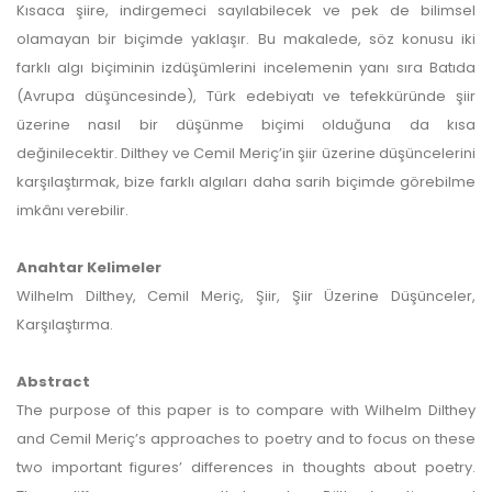
Kısaca şiire, indirgemeci sayılabilecek ve pek de bilimsel
olamayan bir biçimde yaklaşır. Bu makalede, söz konusu iki
farklı algı biçiminin izdüşümlerini incelemenin yanı sıra Batıda
(Avrupa düşüncesinde), Türk edebiyatı ve tefekküründe şiir
üzerine nasıl bir düşünme biçimi olduğuna da kısa
değinilecektir. Dilthey ve Cemil Meriç’in şiir üzerine düşüncelerini
karşılaştırmak, bize farklı algıları daha sarih biçimde görebilme
imkânı verebilir.
Anahtar Kelimeler
Wilhelm Dilthey, Cemil Meriç, Şiir, Şiir Üzerine Düşünceler,
Karşılaştırma.
Abstract
The purpose of this paper is to compare with Wilhelm Dilthey
and Cemil Meriç’s approaches to poetry and to focus on these
two important figures’ differences in thoughts about poetry.