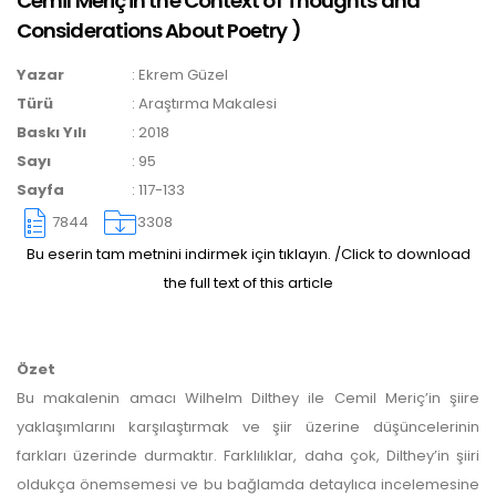
Cemil Meriç in the Context of Thoughts and
yazarlara geri iade
Considerations About Poetry
)
yapılmamaktadır.
Yazar
:
Ekrem Güzel
Türü
:
Araştırma Makalesi
Baskı Yılı
:
2018
Sayı
:
95
Sayfa
:
117-133
7844
3308
Makale Takip Sistemi
Bu eserin tam metnini indirmek için tıklayın. /Click to download
the full text of this article
Dergiye makale 

gönderilmesi ve 

sonraki öndenetim, 

Alan Editörü değerlendirmesi 

ve hakem süreçleri,
Özet
Dergipark
 üzerinden  

Bu makalenin amacı Wilhelm Dilthey ile Cemil Meriç’in şiire
gerçekleştirilmektedir.
yaklaşımlarını karşılaştırmak ve şiir üzerine düşüncelerinin
farkları üzerinde durmaktır. Farklılıklar, daha çok, Dilthey’in şiiri
oldukça önemsemesi ve bu bağlamda detaylıca incelemesine