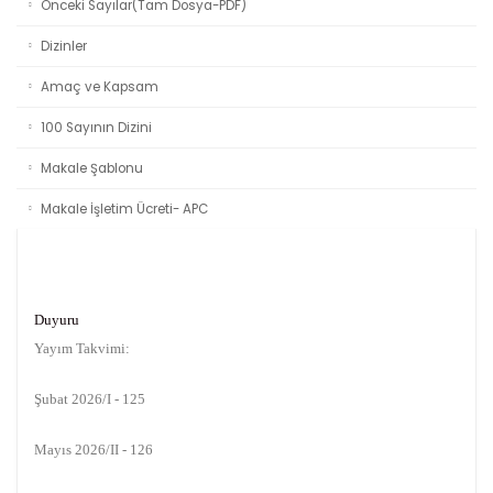
Önceki Sayılar(Tam Dosya-PDF)
Dizinler
Amaç ve Kapsam
100 Sayının Dizini
Makale Şablonu
Makale İşletim Ücreti- APC
Duyuru
Yayım Takvimi:
Şubat 2026/I - 125
Mayıs 2026/II - 126
Ağustos 2026/III - 127