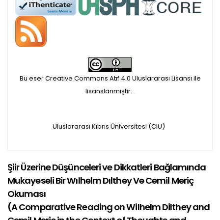
makaleler için, 100 Avro
Makale İşletim Ücreti (APC)
alınmaktadır.
Bu eser Creative Commons Atıf 4.0 Uluslararası Lisansı ile
Hakem sürecine alınacak
lisanslanmıştır.
.
makaleler için yazarlara
Uluslararası Kıbrıs Üniversitesi (CIU)
APC ödeme bilgi mesajı
iletilmektedir.
Şiir Üzerine Düşünceleri ve Dikkatleri Bağlamında
Mukayeseli Bir Wılhelm Dılthey Ve Cemil Meriç
APC bilgi mesajı
Okuması
ulaşmadan ödeme yapan
(
A Comparative Reading on Wilhelm Dilthey and