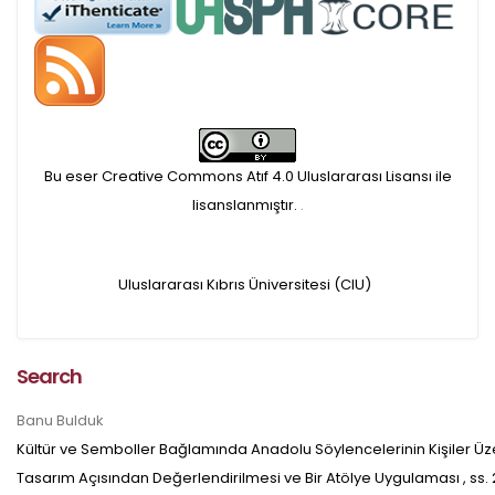
makaleler için, 100 Avro
Makale İşletim Ücreti (APC)
alınmaktadır.
Bu eser Creative Commons Atıf 4.0 Uluslararası Lisansı ile
Hakem sürecine alınacak
lisanslanmıştır.
.
makaleler için yazarlara
Uluslararası Kıbrıs Üniversitesi (CIU)
APC ödeme bilgi mesajı
iletilmektedir.
Search
APC bilgi mesajı
Banu Bulduk
ulaşmadan ödeme yapan
Kültür ve Semboller Bağlamında Anadolu Söylencelerinin Kişiler Üzeri
Tasarım Açısından Değerlendirilmesi ve Bir Atölye Uygulaması
, ss.
yazarlara geri iade