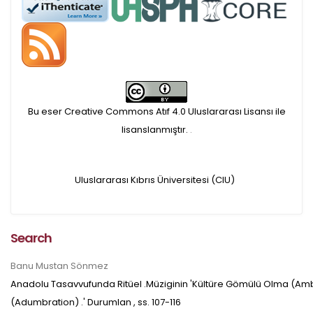
APC ödemesi
Öndenetimden geçen
makaleler için, 100 Avro
Makale İşletim Ücreti (APC)
Bu eser Creative Commons Atıf 4.0 Uluslararası Lisansı ile
alınmaktadır.
lisanslanmıştır.
.
Hakem sürecine alınacak
Uluslararası Kıbrıs Üniversitesi (CIU)
makaleler için yazarlara
APC ödeme bilgi mesajı
Search
iletilmektedir.
Banu Mustan Sönmez
Anadolu Tasavvufunda Ritüel .Müziginin 'Kültüre Gömülü Olma (Amb
APC bilgi mesajı
(Adumbration) .' Durumlan
, ss.
107-116