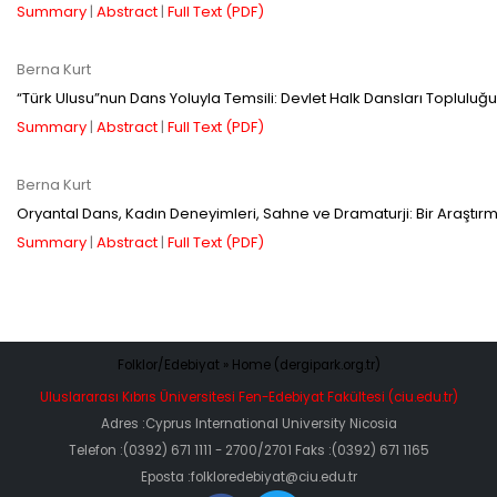
Summary
|
Abstract
|
Full Text (PDF)
yazarlara geri iade
Berna Kurt
“Türk Ulusu”nun Dans Yoluyla Temsili: Devlet Halk Dansları Topluluğu
yapılmamaktadır.
Summary
|
Abstract
|
Full Text (PDF)
Berna Kurt
Oryantal Dans, Kadın Deneyimleri, Sahne ve Dramaturji: Bir Araştır
Summary
|
Abstract
|
Full Text (PDF)
Makale Takip Sistemi
Dergiye makale 

gönderilmesi ve 

sonraki öndenetim, 

Folklor/Edebiyat » Home (dergipark.org.tr)
Alan Editörü değerlendirmesi 

Uluslararası Kıbrıs Üniversitesi Fen-Edebiyat Fakültesi (ciu.edu.tr)
ve hakem süreçleri,
Adres :Cyprus International University Nicosia
Dergipark
 üzerinden  

gerçekleştirilmektedir.
Telefon :(0392) 671 1111 - 2700/2701 Faks :(0392) 671 1165
Eposta :folkloredebiyat@ciu.edu.tr