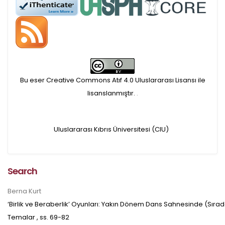
APC ödemesi
Öndenetimden geçen
makaleler için, 100 Avro
Makale İşletim Ücreti (APC)
Bu eser Creative Commons Atıf 4.0 Uluslararası Lisansı ile
alınmaktadır.
lisanslanmıştır.
.
Hakem sürecine alınacak
Uluslararası Kıbrıs Üniversitesi (CIU)
makaleler için yazarlara
APC ödeme bilgi mesajı
Search
iletilmektedir.
Berna Kurt
APC bilgi mesajı
‘Birlik ve Beraberlik’ Oyunları: Yakın Dönem Dans Sahnesinde (Sırad
Temalar
, ss.
69-82
ulaşmadan ödeme yapan