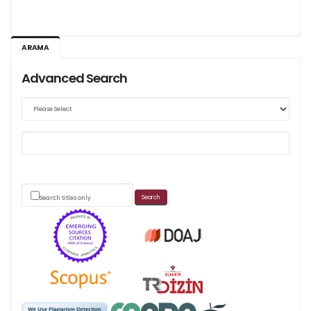
Ağustos 2026/III - 127
ARAMA
Kasım 2026/IV - 128
Advanced Search
Web sitemizde yapılan güncellemeler nedeniyle
makale takip sistemimiz ağırlıklı olarak dergi-
park
üzerinden yürütülmektedir.
Search titles only
Scimago's grade