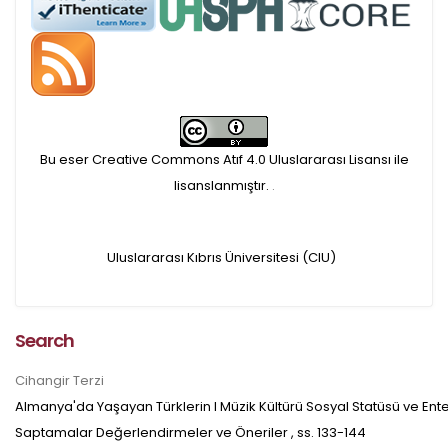
APC ödemesi
Öndenetimden geçen
makaleler için, 100 Avro
Makale İşletim Ücreti (APC)
Bu eser Creative Commons Atıf 4.0 Uluslararası Lisansı ile
alınmaktadır.
lisanslanmıştır.
.
Hakem sürecine alınacak
Uluslararası Kıbrıs Üniversitesi (CIU)
makaleler için yazarlara
APC ödeme bilgi mesajı
Search
iletilmektedir.
Cihangir Terzi
APC bilgi mesajı
Almanya'da Yaşayan Türklerin l Müzik Kültürü Sosyal Statüsü ve Enteg
Saptamalar Değerlendirmeler ve Öneriler
, ss.
133-144
ulaşmadan ödeme yapan