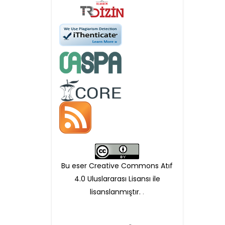
Öndenetimden geçen
makaleler için, 100 Avro
Makale İşletim Ücreti (APC)
alınmaktadır.
Hakem sürecine alınacak
makaleler için yazarlara
APC ödeme bilgi mesajı
Bu eser Creative Commons Atıf
iletilmektedir.
4.0 Uluslararası Lisansı ile
lisanslanmıştır.
.
APC bilgi mesajı
ulaşmadan ödeme yapan