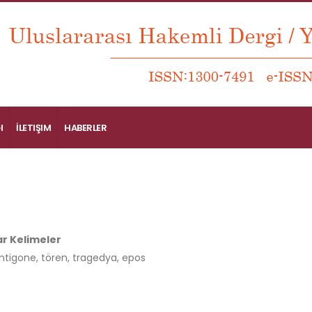
I
İLETIŞIM
HABERLER
r Kelimeler
 Antigone, tören, tragedya, epos