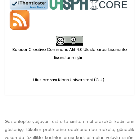
APC ödemesi
Öndenetimden geçen
makaleler için, 100 Avro
Makale İşletim Ücreti (APC)
Bu eser Creative Commons Atıf 4.0 Uluslararası Lisansı ile
alınmaktadır.
lisanslanmıştır.
.
Hakem sürecine alınacak
Uluslararası Kıbrıs Üniversitesi (CIU)
makaleler için yazarlara
APC ödeme bilgi mesajı
iletilmektedir.
Gaziantep’te yaşayan, üst orta sınıftan muhafazakâr kadınların
APC bilgi mesajı
gösterişçi tüketim pratiklerine odaklanan bu makale, gündelik
yaşamda özellikle kadınlar arası karşılaşmalar yoluyla sınıfın,