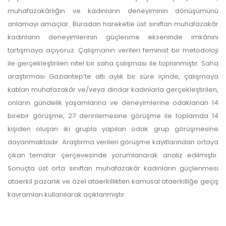
ulaşmadan ödeme yapan
muhafazakârlığın ve kadınların deneyiminin dönüşümünü
anlamayı amaçlar. Buradan hareketle üst sınıftan muhafazakâr
yazarlara geri iade
kadınların deneyimlerinin güçlenme ekseninde imkânını
yapılmamaktadır.
tartışmaya açıyoruz. Çalışmanın verileri feminist bir metodoloji
ile gerçekleştirilen nitel bir saha çalışması ile toplanmıştır. Saha
araştırması Gaziantep’te altı aylık bir süre içinde, çalışmaya
katılan muhafazakâr ve/veya dindar kadınlarla gerçekleştirilen,
onların gündelik yaşamlarına ve deneyimlerine odaklanan 14
birebir görüşme, 27 derinlemesine görüşme ile toplamda 14
kişiden oluşan iki grupla yapılan odak grup görüşmesine
Makale Takip Sistemi
dayanmaktadır. Araştırma verileri görüşme kayıtlarından ortaya
Dergiye makale 

çıkan temalar çerçevesinde yorumlanarak analiz edilmiştir.
gönderilmesi ve 

Sonuçta üst orta sınıftan muhafazakâr kadınların güçlenmesi
sonraki öndenetim, 

Alan Editörü değerlendirmesi 

ataerkil pazarlık ve özel ataerkillikten kamusal ataerkilliğe geçiş
ve hakem süreçleri,
kavramları kullanılarak açıklanmıştır.
Dergipark
 üzerinden  

gerçekleştirilmektedir.