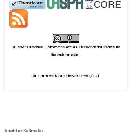
APC ödemesi
Öndenetimden geçen
makaleler için, 100 Avro
Makale İşletim Ücreti (APC)
Bu eser Creative Commons Atıf 4.0 Uluslararası Lisansı ile
alınmaktadır.
lisanslanmıştır.
.
Hakem sürecine alınacak
Uluslararası Kıbrıs Üniversitesi (CIU)
makaleler için yazarlara
APC ödeme bilgi mesajı
iletilmektedir.
APC bilgi mesajı
Anahtar Kelimeler