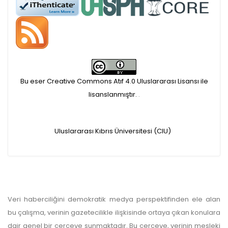
APC ödemesi
Öndenetimden geçen
makaleler için, 100 Avro
Makale İşletim Ücreti (APC)
Bu eser Creative Commons Atıf 4.0 Uluslararası Lisansı ile
alınmaktadır.
lisanslanmıştır.
.
Hakem sürecine alınacak
Uluslararası Kıbrıs Üniversitesi (CIU)
makaleler için yazarlara
APC ödeme bilgi mesajı
iletilmektedir.
Veri haberciliğini demokratik medya perspektifinden ele alan
APC bilgi mesajı
bu çalışma, verinin gazetecilikle ilişkisinde ortaya çıkan konulara
dair genel bir çerçeve sunmaktadır. Bu çerçeve, verinin mesleki
ulaşmadan ödeme yapan