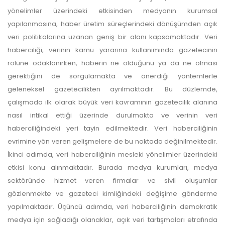
yönelimler üzerindeki etkisinden medyanın kurumsal
yazarlara geri iade
yapılanmasına, haber üretim süreçlerindeki dönüşümden açık
veri politikalarına uzanan geniş bir alanı kapsamaktadır. Veri
yapılmamaktadır.
haberciliği, verinin kamu yararına kullanımında gazetecinin
rolüne odaklanırken, haberin ne olduğunu ya da ne olması
gerektiğini de sorgulamakta ve önerdiği yöntemlerle
geleneksel gazetecilikten ayrılmaktadır. Bu düzlemde,
çalışmada ilk olarak büyük veri kavramının gazetecilik alanına
nasıl intikal ettiği üzerinde durulmakta ve verinin veri
Makale Takip Sistemi
haberciliğindeki yeri tayin edilmektedir. Veri haberciliğinin
evrimine yön veren gelişmelere de bu noktada değinilmektedir.
Dergiye makale 

İkinci adımda, veri haberciliğinin mesleki yönelimler üzerindeki
gönderilmesi ve 

sonraki öndenetim, 

etkisi konu alınmaktadır. Burada medya kurumları, medya
Alan Editörü değerlendirmesi 

sektöründe hizmet veren firmalar ve sivil oluşumlar
ve hakem süreçleri,
Dergipark
 üzerinden  

gözlenmekte ve gazeteci kimliğindeki değişime gönderme
gerçekleştirilmektedir.
yapılmaktadır. Üçüncü adımda, veri haberciliğinin demokratik
medya için sağladığı olanaklar, açık veri tartışmaları etrafında