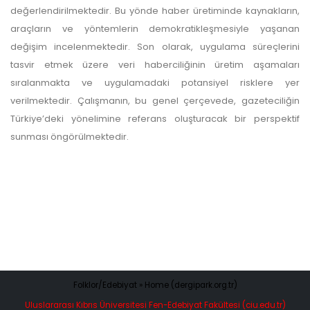
değerlendirilmektedir. Bu yönde haber üretiminde kaynakların,
araçların ve yöntemlerin demokratikleşmesiyle yaşanan
değişim incelenmektedir. Son olarak, uygulama süreçlerini
tasvir etmek üzere veri haberciliğinin üretim aşamaları
sıralanmakta ve uygulamadaki potansiyel risklere yer
verilmektedir. Çalışmanın, bu genel çerçevede, gazeteciliğin
Türkiye’deki yönelimine referans oluşturacak bir perspektif
sunması öngörülmektedir.
Folklor/Edebiyat » Home (dergipark.org.tr)
Uluslararası Kıbrıs Üniversitesi Fen-Edebiyat Fakültesi (ciu.edu.tr)