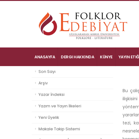
ANASAYFA
DERGI HAKKINDA
KÜNYE
YAYIN ETIĞ
Son Sayı
Arşiv
Bu çalı
Yazar İndeksi
ilişkis
Yazım ve Yayın İlkeleri
yöntemi
yararla
Yeni Üyelik
tezi, k
Makale Takip Sistemi
nesnele