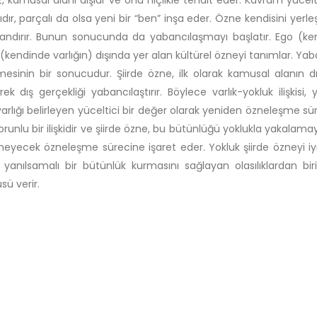
 kamusal alanı dışlar ve onu hiçlikle tehdit eder. Kavram yüceltil
ır, parçalı da olsa yeni bir “ben” inşa eder. Özne kendisini yerleş
ndırır. Bunun sonucunda da yabancılaşmayı başlatır. Ego (kendi
n (kendinde varlığın) dışında yer alan kültürel özneyi tanımlar. Ya
esinin bir sonucudur. Şiirde özne, ilk olarak kamusal alanın dış
rek dış gerçekliği yabancılaştırır. Böylece varlık-yokluk ilişkisi
varlığı belirleyen yüceltici bir değer olarak yeniden özneleşme sü
, sorunlu bir ilişkidir ve şiirde özne, bu bütünlüğü yoklukla yakalama
meyecek özneleşme sürecine işaret eder. Yokluk şiirde özneyi iyi
ın yanılsamalı bir bütünlük kurmasını sağlayan olasılıklardan bi
sü verir.