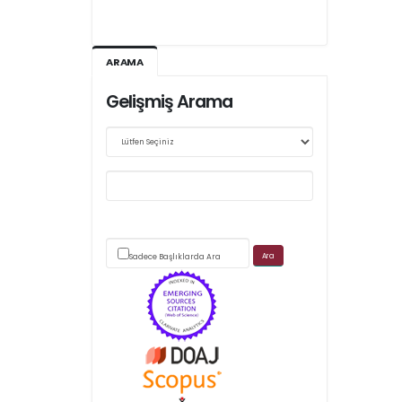
Ağustos 2026/III - 127
Kasım 2026/IV - 128
ARAMA
Gelişmiş Arama
Web sitemizde yapılan güncellemeler nedeniyle
makale takip sistemimiz ağırlıklı olarak dergi-
park
üzerinden yürütülmektedir.
Sadece Başlıklarda Ara
Scimago's grade
APC ödemesi