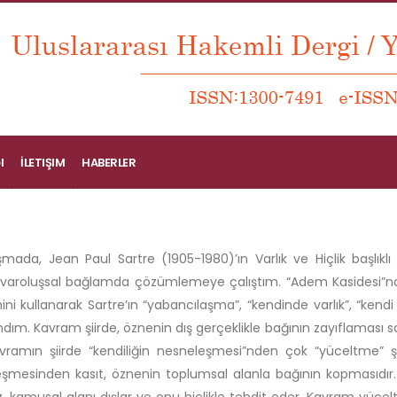
I
İLETIŞIM
HABERLER
şmada, Jean Paul Sartre (1905-1980)’ın Varlık ve Hiçlik başlıklı
ini varoluşsal bağlamda çözümlemeye çalıştım. “Adem Kasidesi”nd
ni kullanarak Sartre’ın “yabancılaşma”, “kendinde varlık”, “kendi 
ndım. Kavram şiirde, öznenin dış gerçeklikle bağının zayıflaması s
avramın şiirde “kendiliğin nesneleşmesi”nden çok “yüceltme” şek
şmesinden kasıt, öznenin toplumsal alanla bağının kopmasıdır. 