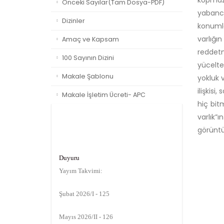
kopmaz,
Önceki Sayılar(Tam Dosya-PDF)
yabancıd
Dizinler
konumla
varlığı
Amaç ve Kapsam
reddetm
100 Sayının Dizini
yücelte
Makale Şablonu
yokluk 
ilişkisi
Makale İşletim Ücreti- APC
hiç bit
varlık”
görüntü
Duyuru
Yayım Takvimi:
Şubat 2026/I - 125
Mayıs 2026/II - 126