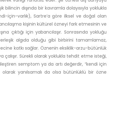
erek varlığı rahatsız eder. Şiir öznesi dış dünyaya
ik bilincin dışında bir kavramla dolayısıyla yoklukla
-için-varlık), Sartre’a göre ilksel ve doğal olan
bancılaşma kişinin kültürel özneyi fark etmesinin ve
ına çıktığı için yabancılaşır. Sonrasında yokluğu
, yerleşik algıda olduğu gibi birbirini tamamlamaz,
recine katkı sağlar. Öznenin eksiklik-arzu-bütünlük
ya çalışır. Sürekli olarak yoklukla tehdit etme isteği,
leştiren semptom ya da artı değerdir, “kendi için
ri olarak yanılsamalı da olsa bütünlüklü bir özne