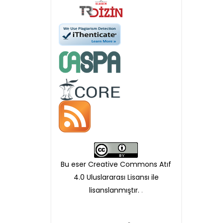
Öndenetimden geçen
makaleler için, 100 Avro
Makale İşletim Ücreti (APC)
alınmaktadır.
Hakem sürecine alınacak
makaleler için yazarlara
APC ödeme bilgi mesajı
Bu eser Creative Commons Atıf
iletilmektedir.
4.0 Uluslararası Lisansı ile
lisanslanmıştır.
.
APC bilgi mesajı
ulaşmadan ödeme yapan