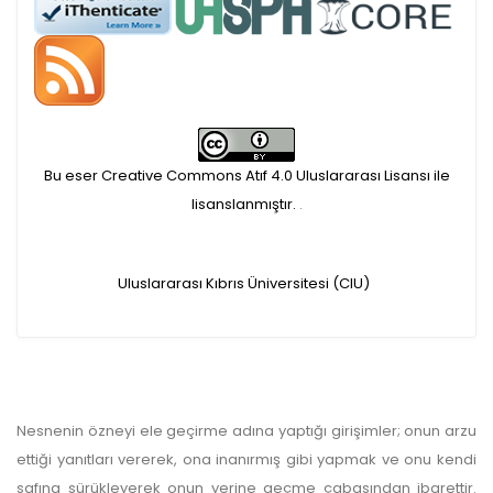
Öndenetimden geçen
makaleler için, 100 Avro
Makale İşletim Ücreti (APC)
Bu eser Creative Commons Atıf 4.0 Uluslararası Lisansı ile
alınmaktadır.
lisanslanmıştır.
.
Hakem sürecine alınacak
Uluslararası Kıbrıs Üniversitesi (CIU)
makaleler için yazarlara
APC ödeme bilgi mesajı
iletilmektedir.
Nesnenin özneyi ele geçirme adına yaptığı girişimler; onun arzu
APC bilgi mesajı
ettiği yanıtları vererek, ona inanırmış gibi yapmak ve onu kendi
ulaşmadan ödeme yapan
safına sürükleyerek onun yerine geçme çabasından ibarettir.