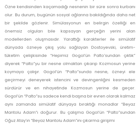
Özne kendisinden kaçamadığı nesnenin bir süre sonra kurbanı
yazarlara geri iade
olur. Bu durum, bugünün sosyal ağlarına bakıldığında daha net
bir şekilde gözlenir. Simülasyonun en belirgin özelliği en
yapılmamaktadır.
önemsiz olguları bile kapsayan gerçeğin yerini alan
modellerden oluşmasıdır. Yarattığı karakterler ile simülatif
dünyada özneye çıkış yolu sağlayan Dostoyevski, üretim-
tüketim çelişkisinde “Hepimiz Gogol’ün Palto’sundan çıktık”
diyerek “Palto”yu bir nesne olmaktan çıkarıp Kozmosun yerine
koymaya çalışır. Gogol’ün “Palto”sunda nesne, özneyi ele
Makale Takip Sistemi
geçirmeyi deneyerek istencini ve devingenliğini kesmeden
sürdürür ve en nihayetinde Kozmosun yerine de geçer.
Dergiye makale 

gönderilmesi ve 

Gogol’ün “Palto”su sadece kendi başına bir evren olarak kalmaz
sonraki öndenetim, 

aynı zamanda simülatif dünyaya bıraktığı monadlar “Beyaz
Alan Editörü değerlendirmesi 

Mantolu Adam”ı doğurur. Bu çalışma Gogol’ün “Palto”sundan
ve hakem süreçleri,
Dergipark
 üzerinden  

Oğuz Atay’ın “Beyaz Mantolu Adam”ını çıkarma girişimi
gerçekleştirilmektedir.