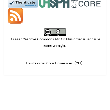
APC ödemesi
Öndenetimden geçen
makaleler için, 100 Avro
Makale İşletim Ücreti (APC)
Bu eser Creative Commons Atıf 4.0 Uluslararası Lisansı ile
alınmaktadır.
lisanslanmıştır.
.
Hakem sürecine alınacak
Uluslararası Kıbrıs Üniversitesi (CIU)
makaleler için yazarlara
APC ödeme bilgi mesajı
iletilmektedir.
APC bilgi mesajı