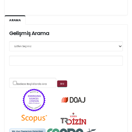
Ağustos 2026/III - 127
ARAMA
Kasım 2026/IV - 128
Gelişmiş Arama
Web sitemizde yapılan güncellemeler nedeniyle
makale takip sistemimiz ağırlıklı olarak dergi-
park
Sadece Başlıklarda Ara
üzerinden yürütülmektedir.
Scimago's grade