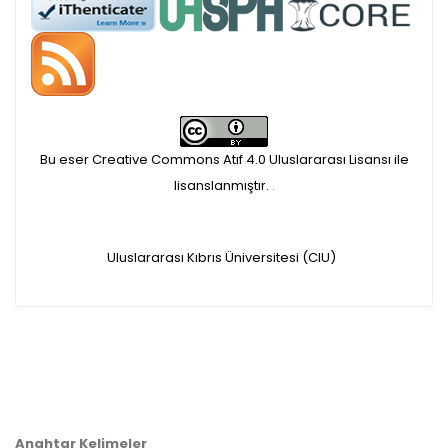
APC ödemesi
Öndenetimden geçen
makaleler için, 100 Avro
Makale İşletim Ücreti (APC)
Bu eser Creative Commons Atıf 4.0 Uluslararası Lisansı ile
alınmaktadır.
lisanslanmıştır.
.
Hakem sürecine alınacak
Uluslararası Kıbrıs Üniversitesi (CIU)
makaleler için yazarlara
APC ödeme bilgi mesajı
iletilmektedir.
APC bilgi mesajı
Anahtar Kelimeler