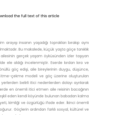
wnload the full text of this article
 arayışı insanın yaşadığı toprakları bırakıp aynı
maktadır. Bu makalede, küçük yaşta göçe tanıklık
ve ailesinin gerçek yaşam öyküsünden izler taşıyan
 ele aldığı incelenmiştir. Eserde kırdan kıra ve
üllü göç edişi, aile bireylerinin duygu, düşünce,
amı itme-çekme modeli ve göç üzerine oluşturulan
ı yerlerden belirli itici nedenlerden dolayı ayrılarak
Eserde en önemli itici etmen aile reisinin bacağının
n teşkil eden kendi köyünde bulunan babadan kalma
yeti, kimliği ve özgürlüğü ifade eder. İkinci önemli
urur. Göçlerin ardından farklı sosyal, kültürel ve