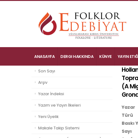
ANASAYFA
DERGI HAKKINDA
KÜNYE
YAYIN ETIĞ
Holla
Son Sayı
Topra
Arşiv
(
A Mi
Grond
Yazar İndeksi
Yazım ve Yayın İlkeleri
Yazar
Türü
Yeni Üyelik
Baskı Y
Makale Takip Sistemi
Sayı