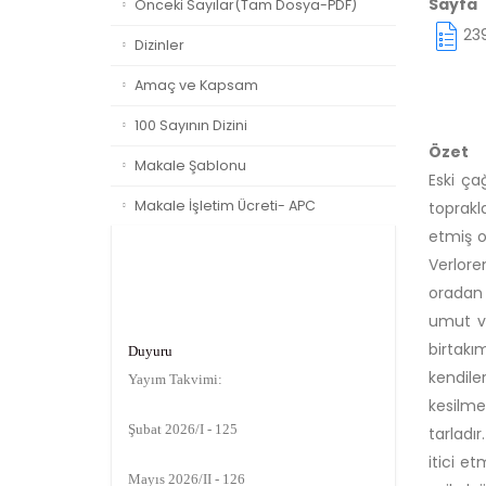
Sayfa
Önceki Sayılar(Tam Dosya-PDF)
23
Dizinler
Amaç ve Kapsam
100 Sayının Dizini
Özet
Makale Şablonu
Eski ça
Makale İşletim Ücreti- APC
toprakl
etmiş o
Verlore
oradan 
umut ve
Duyuru
birtakım
Yayım Takvimi:
kendile
kesilme
Şubat 2026/I - 125
tarladı
Mayıs 2026/II - 126
itici e