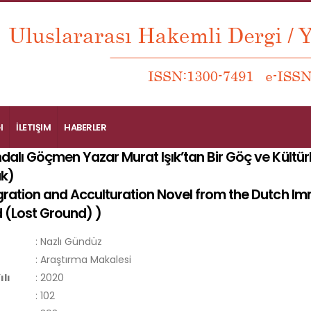
I
İLETIŞIM
HABERLER
ndalı Göçmen Yazar Murat Işık’tan Bir Göç ve Kült
k)
gration and Acculturation Novel from the Dutch Imm
 (Lost Ground)
)
:
Nazlı Gündüz
:
Araştırma Makalesi
ılı
:
2020
:
102