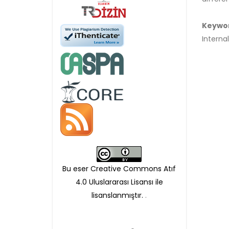
Öndenetimden geçen
Keywo
makaleler için, 100 Avro
Interna
Makale İşletim Ücreti (APC)
alınmaktadır.
Hakem sürecine alınacak
makaleler için yazarlara
APC ödeme bilgi mesajı
Bu eser Creative Commons Atıf
iletilmektedir.
4.0 Uluslararası Lisansı ile
lisanslanmıştır.
.
APC bilgi mesajı
ulaşmadan ödeme yapan