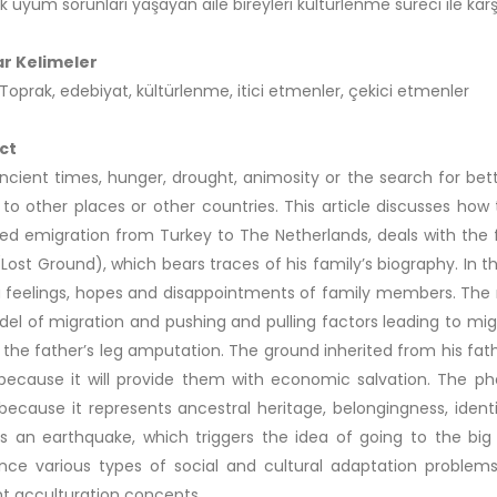
ik uyum sorunları yaşayan aile bireyleri kültürlenme süreci ile karşı 
r Kelimeler
 Toprak, edebiyat, kültürlenme, itici etmenler, çekici etmenler
ct
ncient times, hunger, drought, animosity or the search for bet
to other places or other countries. This article discusses how 
ed emigration from Turkey to The Netherlands, deals with the fa
Lost Ground), which bears traces of his family’s biography. In th
feelings, hopes and disappointments of family members. The n
del of migration and pushing and pulling factors leading to mi
s the father’s leg amputation. The ground inherited from his fath
because it will provide them with economic salvation. The 
because it represents ancestral heritage, belongingness, ide
is an earthquake, which triggers the idea of going to the big
nce various types of social and cultural adaptation problem
nt acculturation concepts.