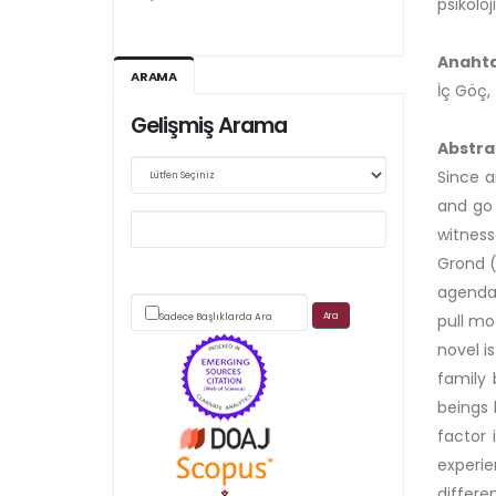
psikoloj
Ağustos 2026/III - 127
Anahta
Kasım 2026/IV - 128
ARAMA
İç Göç,
Gelişmiş Arama
Abstra
Web sitemizde yapılan güncellemeler nedeniyle
Since a
and go 
makale takip sistemimiz ağırlıklı olarak dergi-
witness
park
Grond (
agenda 
üzerinden yürütülmektedir.
Sadece Başlıklarda Ara
pull mo
novel i
family 
beings 
factor 
Scimago's grade
experie
differe
APC ödemesi