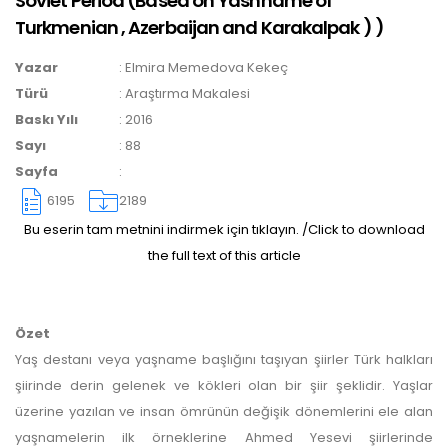
Soviet Period (Based on Yashname of
Turkmenian , Azerbaijan and Karakalpak )
)
yazarlara geri iade
Yazar
:
Elmira Memedova Kekeç
yapılmamaktadır.
Türü
:
Araştırma Makalesi
Baskı Yılı
:
2016
Sayı
:
88
Sayfa
:
6195
2189
Bu eserin tam metnini indirmek için tıklayın. /Click to download
Makale Takip Sistemi
the full text of this article
Dergiye makale 

gönderilmesi ve 

sonraki öndenetim, 

Alan Editörü değerlendirmesi 

Özet
ve hakem süreçleri,
Yaş destanı veya yaşname başlığını taşıyan şiirler Türk halkları
Dergipark
 üzerinden  

şiirinde derin gelenek ve kökleri olan bir şiir şeklidir. Yaşlar
gerçekleştirilmektedir.
üzerine yazılan ve insan ömrünün değişik dönemlerini ele alan
yaşnamelerin ilk örneklerine Ahmed Yesevi şiirlerinde