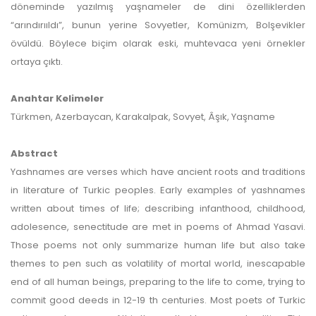
döneminde yazılmış yaşnameler de dini özelliklerden
“arındırııldı”, bunun yerine Sovyetler, Komünizm, Bolşevikler
övüldü. Böylece biçim olarak eski, muhtevaca yeni örnekler
ortaya çıktı.
Anahtar Kelimeler
Türkmen, Azerbaycan, Karakalpak, Sovyet, Âşık, Yaşname
Abstract
Yashnames are verses which have ancient roots and traditions
in literature of Turkic peoples. Early examples of yashnames
written about times of life; describing infanthood, childhood,
adolesence, senectitude are met in poems of Ahmad Yasavi.
Those poems not only summarize human life but also take
themes to pen such as volatility of mortal world, inescapable
end of all human beings, preparing to the life to come, trying to
commit good deeds in 12-19 th centuries. Most poets of Turkic