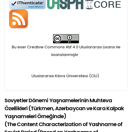
Öndenetimden geçen
makaleler için, 100 Avro
Makale İşletim Ücreti (APC)
alınmaktadır.
Bu eser Creative Commons Atıf 4.0 Uluslararası Lisansı ile
lisanslanmıştır.
.
Hakem sürecine alınacak
makaleler için yazarlara
Uluslararası Kıbrıs Üniversitesi (CIU)
APC ödeme bilgi mesajı
Sovyetler Dönemi Yaşnamelerinin Muhteva
iletilmektedir.
Özellikleri (Türkmen, Azerbaycan ve Kara Kalpak
APC bilgi mesajı
Yaşnameleri Örneğinde)
(
The Content Characterization of Yashname of
ulaşmadan ödeme yapan