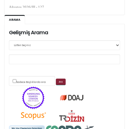
Ağustos 2026/III - 127
Kasım 2026/IV - 128
ARAMA
Gelişmiş Arama
Web sitemizde yapılan güncellemeler nedeniyle
makale takip sistemimiz ağırlıklı olarak dergi-
park
üzerinden yürütülmektedir.
Sadece Başlıklarda Ara
Scimago's grade
APC ödemesi