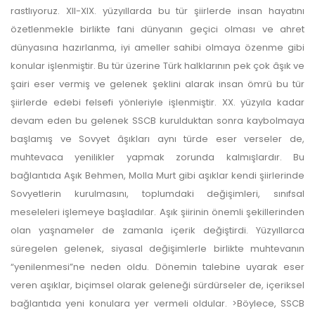
rastlıyoruz. XII-XIX. yüzyıllarda bu tür şiirlerde insan hayatını
özetlenmekle birlikte fani dünyanın geçici olması ve ahret
dünyasına hazırlanma, iyi ameller sahibi olmaya özenme gibi
konular işlenmiştir. Bu tür üzerine Türk halklarının pek çok âşık ve
şairi eser vermiş ve gelenek şeklini alarak insan ömrü bu tür
şiirlerde edebi felsefi yönleriyle işlenmiştir. XX. yüzyıla kadar
devam eden bu gelenek SSCB kurulduktan sonra kaybolmaya
başlamış ve Sovyet âşıkları aynı türde eser verseler de,
muhtevaca yenilikler yapmak zorunda kalmışlardır. Bu
bağlantıda Aşık Behmen, Molla Murt gibi aşıklar kendi şiirlerinde
Sovyetlerin kurulmasını, toplumdaki değişimleri, sınıfsal
meseleleri işlemeye başladılar. Aşık şiirinin önemli şekillerinden
olan yaşnameler de zamanla içerik değiştirdi. Yüzyıllarca
süregelen gelenek, siyasal değişimlerle birlikte muhtevanın
“yenilenmesi”ne neden oldu. Dönemin talebine uyarak eser
veren aşıklar, biçimsel olarak geleneği sürdürseler de, içeriksel
bağlantıda yeni konulara yer vermeli oldular. >Böylece, SSCB