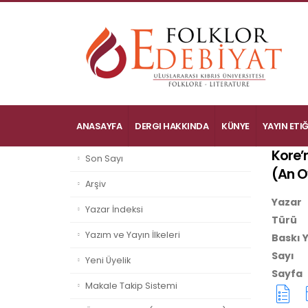
ANASAYFA
DERGI HAKKINDA
KÜNYE
YAYIN ETIĞ
Kore’n
Son Sayı
(
An O
Arşiv
Yazar
Yazar İndeksi
Türü
Yazım ve Yayın İlkeleri
Baskı Y
Sayı
Yeni Üyelik
Sayfa
Makale Takip Sistemi