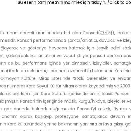
Bu eserin tam metnini indirmek için tıklayın. /Click to do
ltürünün önemli ürünlerinden biri olan Pansori(판소리), halka aç
nmesidir. Pansori performansında şarkıcı/anlatıcı, davulcu ve iz
ağlayarak ve gösteriye heyecan katmak için teşvik edici söz
n, şarkıcı/anlatıcı, anlatımı ve vücut diliyle pansori performans
ilerin de bu performans içinde yer almasıdır. İzleyiciler, sanatç
erini ifade etmek amaçlı ara ara tezahüratta bulunurlar. Kore’nin
lmayan Kültürel Miras listesinde “Sözlü Gelenekler ve Anlatıml
 beş numaralı Kore Soyut Kültür Mirası olarak kaydedilmiş ve 200
olarak belirlenmiştir. Kore Kültürü içerisinde on iki klasik Pa
laşmıştır. Pansori’nin içeriğinde müzik, kurgu/hikâye, izleyiciler v
arı göz önünde bulundurduğumuzda Pansori’yi müzik, tiyatro
 anonim olarak başlayıp, profesyonel sanatçılarca devam ettir
’nin Kore kültüründeki yerine bakmanın yanı sıra ortaya çıkışı, 