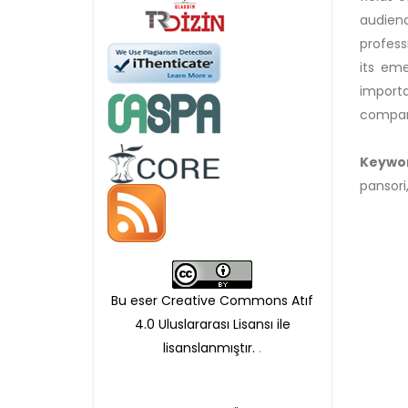
APC ödemesi
audien
Öndenetimden geçen
professi
its eme
makaleler için, 100 Avro
importa
Makale İşletim Ücreti (APC)
compara
alınmaktadır.
Keywo
pansori
Hakem sürecine alınacak
makaleler için yazarlara
APC ödeme bilgi mesajı
Bu eser Creative Commons Atıf
iletilmektedir.
4.0 Uluslararası Lisansı ile
lisanslanmıştır.
.
APC bilgi mesajı
ulaşmadan ödeme yapan