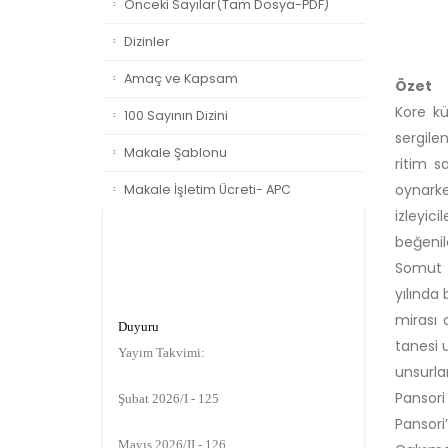
Önceki Sayılar(Tam Dosya-PDF)
Dizinler
Amaç ve Kapsam
Özet
Kore kü
100 Sayının Dizini
sergile
Makale Şablonu
ritim s
oynarke
Makale İşletim Ücreti- APC
izleyic
beğenil
Somut O
yılında
Duyuru
mirası 
Yayım Takvimi:
tanesi u
unsurl
Şubat 2026/I - 125
Pansori
Pansori
Mayıs 2026/II - 126