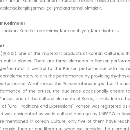
nın amacı Kore’nin bu önemli kültürel mirasını Türkiye’de tanıt
yapılacak karşılaştırmalı çalışmalara temel olmaktır.
r Kelimeler
 sorikkun, Kore kültürel mirası, Kore edebiyatı, Kore tiyatrosu
ct
 (판소리), one of the important products of Korean Culture, is t
n public places. There are three elements in Pansori perfor
ger/narrator is central to the Pansori performance with his
 complementary role in the performance by providing rhythm 
performance. What makes the Pansori interesting is that the aud
formance of the artists, the audience occasionally cheers to
. Pansori, one of the cultural elements of Korea, is included in t
le of "Oral Traditions and Expressions". Pansori was registered as
d was designated as world cultural heritage by UNESCO in Nove
re mentioned in Korean Culture, only five of them have reached
of music, theater and literature when we consider the element