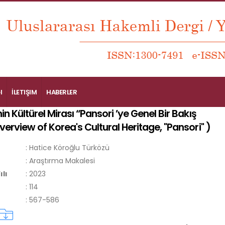
I
İLETIŞIM
HABERLER
in Kültürel Mirası “Pansori ’ye Genel Bir Bakış
verview of Korea's Cultural Heritage, "Pansori"
)
:
Hatice Köroğlu Türközü
:
Araştırma Makalesi
ılı
:
2023
:
114
:
567-586