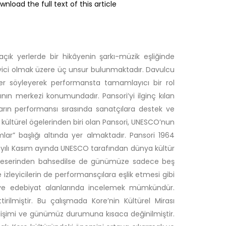
wnload the full text of this article
ık yerlerde bir hikâyenin şarkı-müzik eşliğinde
leyici olmak üzere üç unsur bulunmaktadır. Davulcu
ler söyleyerek performansta tamamlayıcı bir rol
ının merkezi konumundadır. Pansori’yi ilginç kılan
ıların performansı sırasında sanatçılara destek ve
 kültürel ögelerinden biri olan Pansori, UNESCO’nun
ar” başlığı altında yer almaktadır. Pansori 1964
3 yılı Kasım ayında UNESCO tarafından dünya kültür
nsori eserinden bahsedilse de günümüze sadece beş
e izleyicilerin de performansçılara eşlik etmesi gibi
 ve edebiyat alanlarında incelemek mümkündür.
ilmiştir. Bu çalışmada Kore’nin Kültürel Mirası
gelişimi ve günümüz durumuna kısaca değinilmiştir.