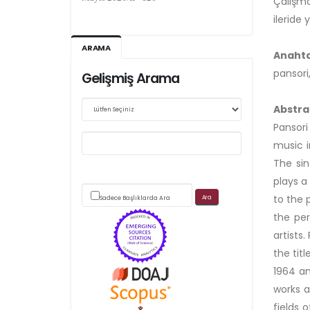
Çalışma
Ağustos 2026/III - 127
ileride 
ARAMA
Kasım 2026/IV - 128
Anahta
pansori,
Gelişmiş Arama
Abstra
Web sitemizde yapılan güncellemeler nedeniyle
Pansori
makale takip sistemimiz ağırlıklı olarak dergi-
music i
park
The sin
plays a
üzerinden yürütülmektedir.
to the 
Sadece Başlıklarda Ara
the per
artists
the tit
1964 an
Scimago's grade
works a
fields 