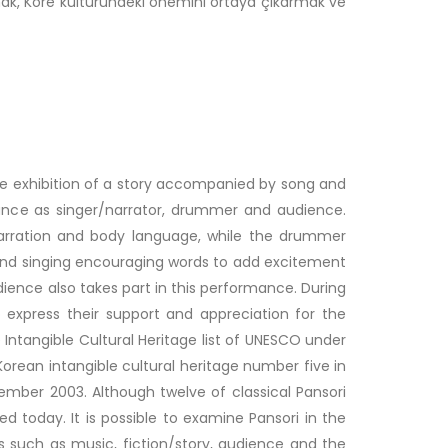
mak, Kore kültüründeki önemini ortaya çıkarmak ve
he exhibition of a story accompanied by song and
mance as singer/narrator, drummer and audience.
 narration and body language, while the drummer
and singing encouraging words to add excitement
ience also takes part in this performance. During
 express their support and appreciation for the
he Intangible Cultural Heritage list of UNESCO under
 Korean intangible cultural heritage number five in
mber 2003. Although twelve of classical Pansori
 today. It is possible to examine Pansori in the
s such as music, fiction/story, audience and the