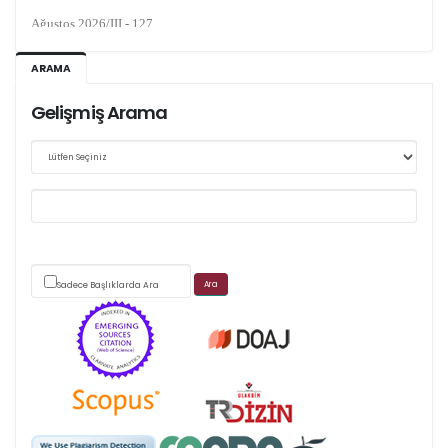
Ağustos 2026/III - 127
Kasım 2026/IV - 128
ARAMA
Gelişmiş Arama
Web sitemizde yapılan güncellemeler nedeniyle
makale takip sistemimiz ağırlıklı olarak dergi-
park
üzerinden yürütülmektedir.
Sadece Başlıklarda Ara
Scimago's grade
APC ödemesi