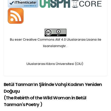
Öndenetimden geçen
makaleler için, 100 Avro
Makale İşletim Ücreti (APC)
alınmaktadır.
Bu eser Creative Commons Atıf 4.0 Uluslararası Lisansı ile
lisanslanmıştır.
.
Hakem sürecine alınacak
makaleler için yazarlara
Uluslararası Kıbrıs Üniversitesi (CIU)
APC ödeme bilgi mesajı
Betül Tarıman’ın Şiirinde Vahşi Kadının Yeniden
iletilmektedir.
Doğuşu
APC bilgi mesajı
(
The Rebirth of the Wild Woman in Betül
Tarıman's Poetry
)
ulaşmadan ödeme yapan