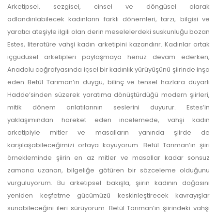
Arketipsel, sezgisel, cinsel ve döngüsel olarak
adlandırılabilecek kadınların farklı dönemleri, tarzı, bilgisi ve
yaratıcı ateşiyle ilgili olan derin meselelerdeki suskunluğu bozan
Estes, literatüre vahşi kadın arketipini kazandırır. Kadınlar ortak
içgüdüsel arketipleri paylaşmaya henüz devam ederken,
Anadolu coğrafyasında içsel bir kadınlık yürüyüşünü şiirinde inşa
eden Betül Tarıman’ın duygu, bilinç ve tensel hazlara duyarlı
Hadde’sinden süzerek yaratıma dönüştürdüğü modern şiirleri,
mitik dönem anlatılarının seslerini duyurur. Estes’in
yaklaşımından hareket eden incelemede, vahşi kadın
arketipiyle mitler ve masalların yanında şiirde de
karşılaşabileceğimizi ortaya koyuyorum. Betül Tarıman’ın şiiri
örnekleminde şiirin en az mitler ve masallar kadar sonsuz
zamana uzanan, bilgeliğe götüren bir sözceleme olduğunu
vurguluyorum. Bu arketipsel bakışla, şiirin kadının doğasını
yeniden keşfetme gücümüzü keskinleştirecek kavrayışlar
sunabileceğini ileri sürüyorum. Betül Tarıman’ın şiirindeki vahşi