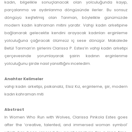
kadın, bilgelikle sonuçlanacak olan yolculuğunda kayıp,
parçalanma ve aydınlanma döngüsünde ilerler. Bu sonsuz
döngüyü keşfetmiş olan Tarıman, böylelikle günümüzde
modern kadın kahraman mitini yaratır. Vahşi kadın arketipine
bağlanarak gelecekte kendini arayacak kadınları erginleme
yolculuğuna çağıracak ölümsüz iç sese dönüşür. Makalede
Betül Tarıman’ın şiirlerini Clarissa P. Estes’in vahşi kadın arketipi
çerçevesinde yorumlayarak şairin kadının erginlenme
yolculuğunu şiirde nasıl yansıttığını inceledim.
Anahtar Kelimeler
vahşi kadın arketipi, psikanaliz, Elsiz Kız, erginleme, şiir, modern
kadın kahraman miti
Abstract
In Women Who Run with Wolves, Clarissa Pinkola Estes goes
after the ‘creative, talented, and immersed woman symbol’