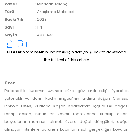
Yazar
:
Mihrican Aylanç
yazarlara geri iade
Türü
:
Araştırma Makalesi
Baskı Yılı
:
2023
yapılmamaktadır.
Sayı
:
114
Sayfa
:
407-438
Bu eserin tam metnini indirmek için tıklayın. /Click to download
the full text of this article
Makale Takip Sistemi
Dergiye makale 

Özet
gönderilmesi ve 

Psikanalitik kuramın uzunca süre göz ardı ettiği “yaratıcı,
sonraki öndenetim, 

yetenekli ve derin kadın imgesi”nin ardına düşen Clarissa
Alan Editörü değerlendirmesi 

ve hakem süreçleri,
Pinkola Estes, Kurtlarla Koşan Kadınlar’da içgüdüsel doğası
Dergipark
 üzerinden  

tahrip edilen, ruhun en zavallı topraklarına fırlatılıp atılan,
gerçekleştirilmektedir.
başkalarını memnun etmek üzere doğal döngüleri, doğal
olmayan ritimlere bürünen kadınların saf gerçekliğini kovalar.