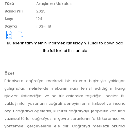
Türü
:
Araştırma Makalesi
yazarlara geri iade
Baskı Yılı
:
2025
Sayı
:
124
yapılmamaktadır.
Sayfa
:
1103-1118
Bu eserin tam metnini indirmek için tıklayın. /Click to download
the full text of this article
Makale Takip Sistemi
Özet
Edebiyata coğrafya merkezli bir okuma biçimiyle yaklaşan
Dergiye makale 

gönderilmesi ve 

çalışmalar, metinlerde mekânın nasıl temsil edildiğini, hangi
sonraki öndenetim, 

işlevleri üstlendiğini ve ne tür anlamlar taşıdığını inceler. Bu
Alan Editörü değerlendirmesi 

ve hakem süreçleri,
yaklaşımlar yazarların coğrafi deneyimlerini, fiziksel ve insana
Dergipark
 üzerinden  

özgü coğrafya ögelerini, kültürel coğrafyayı, jeopolitik konuları,
gerçekleştirilmektedir.
yazınsal türler coğrafyasını, çevre sorunlarını farklı kuramsal ve
yöntemsel çerçevelerle ele alır. Coğrafya merkezli okuma,