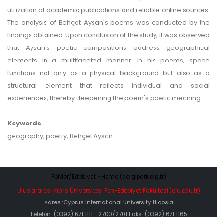
utilization of academic publications and reliable online sources.
The analysis of Behçet Aysan's poems was conducted by the
findings obtained. Upon conclusion of the study, it was observed
that Aysan's poetic compositions address geographical
elements in a multifaceted manner. In his poems, space
functions not only as a physical background but also as a
structural element that reflects individual and social
experiences, thereby deepening the poem's poetic meaning.
Keywords
geography, poetry, Behçet Aysan
Folklor/Edebiyat » Home (dergipark.org.tr)
Uluslararası Kıbrıs Üniversitesi Fen-Edebiyat Fakültesi (ciu.edu.tr)
Adres :Cyprus International University Nicosia
Telefon :(0392) 671 1111 - 2700/2701 Faks :(0392) 671 1165