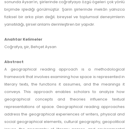
sonunda Aysan’ın, şiirlerinde coğrafyaya özgü ögeleri çok yönlü
biçimde işlediği görülmüştür. Şairin şiirlerinde mekân yalnızca
fiziksel bir arka plan değil; bireysel ve toplumsal deneyimlerin
yansıtıldığı, şiirsel anlamı derinleştiren bir yapıdır.
Anahtar Kelimeler
Coğrafya, şiir, Behçet Aysan
Abstract
A geographical reading approach is a methodological
framework that involves examining how space is represented in
literary texts, the functions it assumes, and the meanings it
conveys. This approach enables scholars to analyze how
geographical concepts and theories influence textual
representations of space. Geographical reading approaches
address the geographical experiences of writers, physical and
social geographical elements, cultural geography, geopolitical