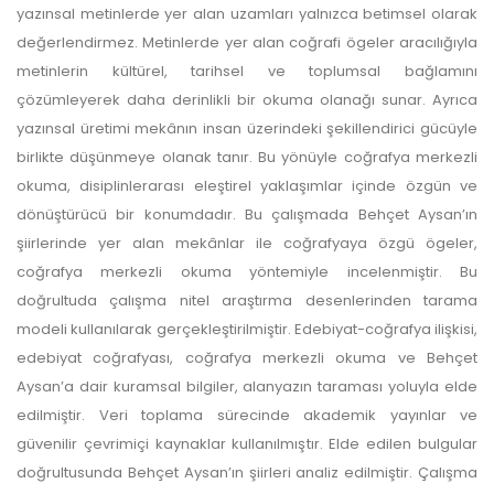
yazınsal metinlerde yer alan uzamları yalnızca betimsel olarak
değerlendirmez. Metinlerde yer alan coğrafi ögeler aracılığıyla
metinlerin kültürel, tarihsel ve toplumsal bağlamını
çözümleyerek daha derinlikli bir okuma olanağı sunar. Ayrıca
yazınsal üretimi mekânın insan üzerindeki şekillendirici gücüyle
birlikte düşünmeye olanak tanır. Bu yönüyle coğrafya merkezli
okuma, disiplinlerarası eleştirel yaklaşımlar içinde özgün ve
dönüştürücü bir konumdadır. Bu çalışmada Behçet Aysan’ın
şiirlerinde yer alan mekânlar ile coğrafyaya özgü ögeler,
coğrafya merkezli okuma yöntemiyle incelenmiştir. Bu
doğrultuda çalışma nitel araştırma desenlerinden tarama
modeli kullanılarak gerçekleştirilmiştir. Edebiyat-coğrafya ilişkisi,
edebiyat coğrafyası, coğrafya merkezli okuma ve Behçet
Aysan’a dair kuramsal bilgiler, alanyazın taraması yoluyla elde
edilmiştir. Veri toplama sürecinde akademik yayınlar ve
güvenilir çevrimiçi kaynaklar kullanılmıştır. Elde edilen bulgular
doğrultusunda Behçet Aysan’ın şiirleri analiz edilmiştir. Çalışma