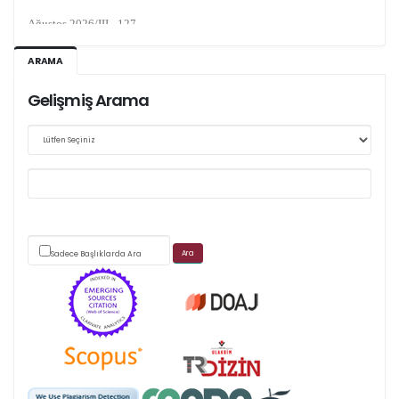
Ağustos 2026/III - 127
Kasım 2026/IV - 128
ARAMA
Gelişmiş Arama
Web sitemizde yapılan güncellemeler nedeniyle
makale takip sistemimiz ağırlıklı olarak dergi-
park
üzerinden yürütülmektedir.
Sadece Başlıklarda Ara
Scimago's grade
APC ödemesi