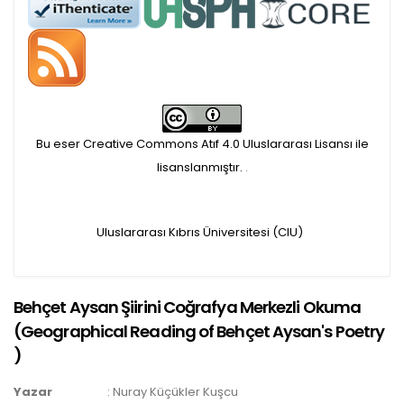
Öndenetimden geçen
makaleler için, 100 Avro
Makale İşletim Ücreti (APC)
alınmaktadır.
Bu eser Creative Commons Atıf 4.0 Uluslararası Lisansı ile
lisanslanmıştır.
.
Hakem sürecine alınacak
makaleler için yazarlara
Uluslararası Kıbrıs Üniversitesi (CIU)
APC ödeme bilgi mesajı
Behçet Aysan Şiirini Coğrafya Merkezli Okuma
iletilmektedir.
(
Geographical Reading of Behçet Aysan's Poetry
APC bilgi mesajı
)
ulaşmadan ödeme yapan
Yazar
:
Nuray Küçükler Kuşcu