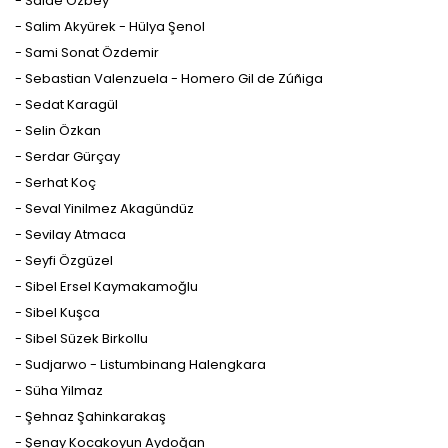
- Saide Özbey
- Salim Akyürek - Hülya Şenol
- Sami Sonat Özdemir
- Sebastian Valenzuela - Homero Gil de Zúñiga
- Sedat Karagül
- Selin Özkan
- Serdar Gürçay
- Serhat Koç
- Seval Yinilmez Akagündüz
- Sevilay Atmaca
- Seyfi Özgüzel
- Sibel Ersel Kaymakamoğlu
- Sibel Kuşca
- Sibel Süzek Birkollu
- Sudjarwo - Listumbinang Halengkara
- Süha Yilmaz
- Şehnaz Şahinkarakaş
- Şenay Kocakoyun Aydoğan