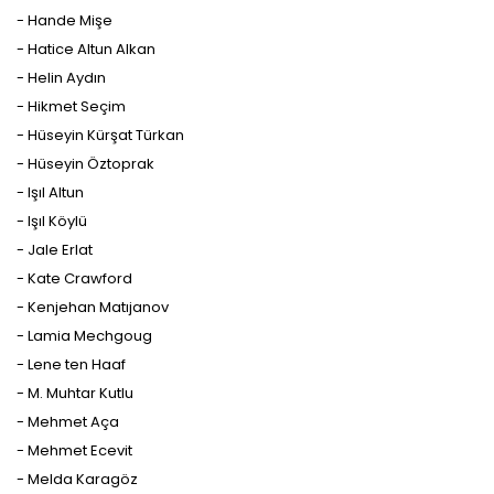
- Hande Mişe
- Hatice Altun Alkan
- Helin Aydın
- Hikmet Seçim
- Hüseyin Kürşat Türkan
- Hüseyin Öztoprak
- Işıl Altun
- Işıl Köylü
- Jale Erlat
- Kate Crawford
- Kenjehan Matıjanov
- Lamia Mechgoug
- Lene ten Haaf
- M. Muhtar Kutlu
- Mehmet Aça
- Mehmet Ecevit
- Melda Karagöz