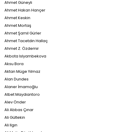
Ahmet Güneyli
Ahmet Hakan Hançer
Ahmet Keskin
Ahmet Mortaş
Ahmet Şamil Gürler
Ahmet Tacetdin Hallaç
Ahmet Z. Özdemir
Akbota Islyambekova
Aksu Bora
Aktan Müge Yılmaz
Alan Dundes
Alaner İmamoğlu
Albet Maydiantoro
Alev Önder
Ali Abbas Çınar
Ali Gültekin
Ali Ilgın