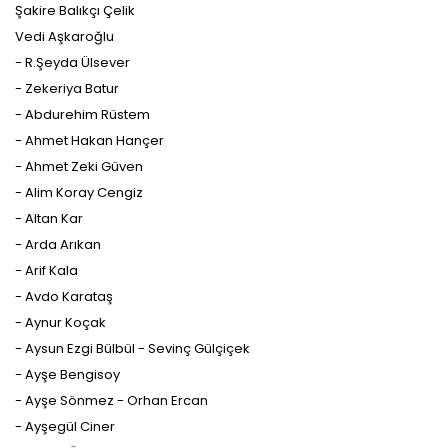
Şakire Balıkçı Çelik
Vedi Aşkaroğlu
- R.Şeyda Ülsever
- Zekeriya Batur
- Abdurehim Rüstem
Makale Takip Sistemi
- Ahmet Hakan Hançer
Dergiye makale 

- Ahmet Zeki Güven
gönderilmesi ve 

- Alim Koray Cengiz
sonraki öndenetim, 

Alan Editörü değerlendirmesi 

- Altan Kar
ve hakem süreçleri,
- Arda Arıkan
Dergipark
 üzerinden  

gerçekleştirilmektedir.
- Arif Kala
- Avdo Karataş
- Aynur Koçak
- Aysun Ezgi Bülbül - Sevinç Gülçiçek
- Ayşe Bengisoy
- Ayşe Sönmez - Orhan Ercan
- Ayşegül Ciner