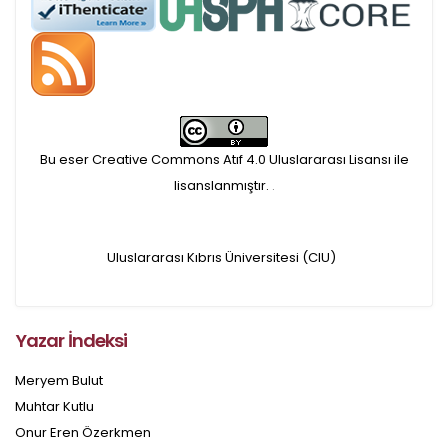
alınmaktadır.
Hakem sürecine alınacak
makaleler için yazarlara
Bu eser Creative Commons Atıf 4.0 Uluslararası Lisansı ile
APC ödeme bilgi mesajı
lisanslanmıştır.
.
iletilmektedir.
Uluslararası Kıbrıs Üniversitesi (CIU)
APC bilgi mesajı
ulaşmadan ödeme yapan
Yazar İndeksi
yazarlara geri iade
Meryem Bulut
yapılmamaktadır.
Muhtar Kutlu
Onur Eren Özerkmen