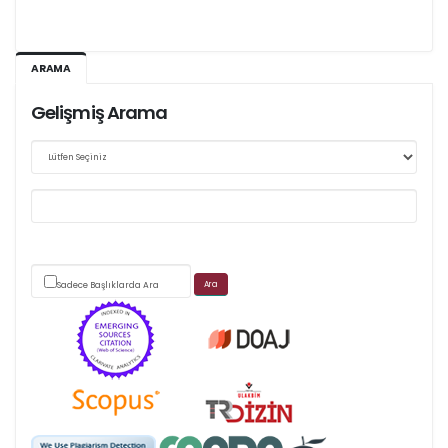
Web sitemizde yapılan güncellemeler nedeniyle
ARAMA
makale takip sistemimiz ağırlıklı olarak dergi-
park
Gelişmiş Arama
üzerinden yürütülmektedir.
Scimago's grade
Sadece Başlıklarda Ara
APC ödemesi
Öndenetimden geçen
makaleler için, 100 Avro
Makale İşletim Ücreti (APC)