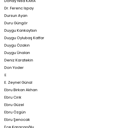
Dönay Nisa KARA
Dr. Ferenc Ispay
Dursun Ayan
Duru Güngör
Duygu Kankaytsın
Duygu Oylubaş Katfar
Duygu Özakın
Duygu Ünalan
Deniz Karatekin
Don Yoder
E
E. Zeynel Günal
Ebru Birkan Akhan
Ebru Cırık
Ebru Güzel
Ebru Özgün
Ebru Şenocak
Ece Karacaoğlu