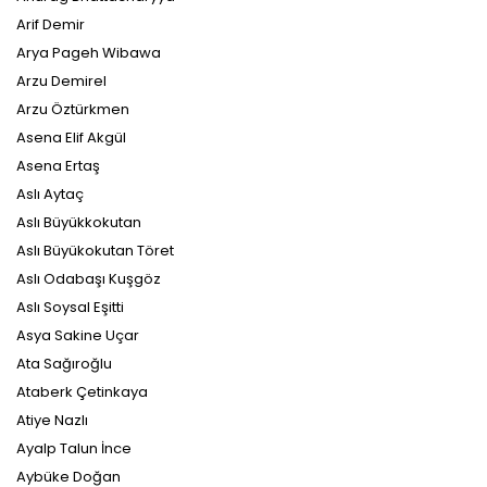
Arif Demir
Arya Pageh Wibawa
Arzu Demirel
Arzu Öztürkmen
Asena Elif Akgül
Asena Ertaş
Aslı Aytaç
Aslı Büyükkokutan
Aslı Büyükokutan Töret
Aslı Odabaşı Kuşgöz
Aslı Soysal Eşitti
Asya Sakine Uçar
Ata Sağıroğlu
Ataberk Çetinkaya
Atiye Nazlı
Ayalp Talun İnce
Aybüke Doğan