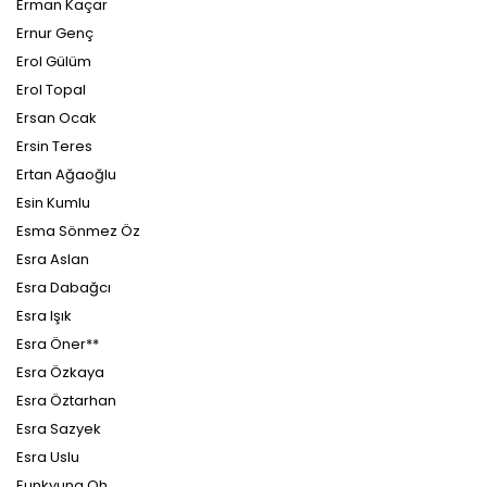
Erman Kaçar
Ernur Genç
Erol Gülüm
Erol Topal
Ersan Ocak
Ersin Teres
Ertan Ağaoğlu
Esin Kumlu
Esma Sönmez Öz
Esra Aslan
Esra Dabağcı
Esra Işık
Esra Öner**
Esra Özkaya
Esra Öztarhan
Esra Sazyek
Esra Uslu
Eunkyung Oh