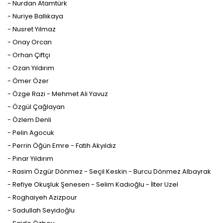
- Nurdan Atamtürk
- Nuriye Ballıkaya
- Nusret Yılmaz
- Onay Orcan
- Orhan Çiftçi
- Ozan Yıldırım
- Ömer Özer
- Özge Razi - Mehmet Ali Yavuz
- Özgül Çağlayan
- Özlem Denli
- Pelin Agocuk
- Perrin Öğün Emre - Fatih Akyıldız
- Pınar Yıldırım
- Rasim Özgür Dönmez - Seçil Keskin - Burcu Dönmez Albayrak
- Refiye Okuşluk Şenesen - Selim Kadıoğlu - İlter Uzel
- Roghaiyeh Azizpour
- Sadullah Seyidoğlu