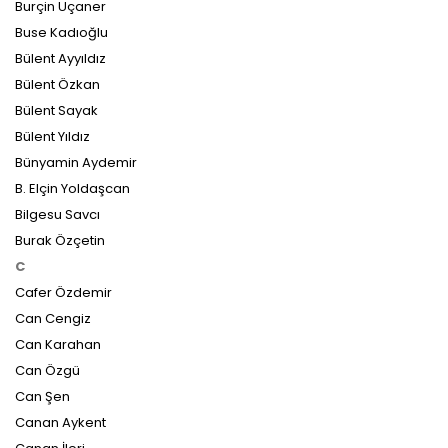
Burçin Uçaner
Buse Kadıoğlu
Bülent Ayyıldız
Bülent Özkan
Bülent Sayak
Bülent Yıldız
Bünyamin Aydemir
B. Elçin Yoldaşcan
Bilgesu Savcı
Burak Özçetin
C
Cafer Özdemir
Can Cengiz
Can Karahan
Can Özgü
Can Şen
Canan Aykent