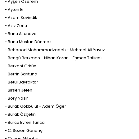
- Ayşen Özerem
- Ayten Er
- Azem Sevindik
- Aziz Zorlu
- Banu Altunova
- Banu Mustan Dönmez
- Behbood Mohammadzadeh - Mehmet Ali Yavuz
- Bengü Berkmen - Nihan Koran - Eşmen Tatlıcalı
- Berkant Örkün
- Berrin Sarıtunç
- Betül Bayraktar
- Birsen Jelen
- Bory Nasır
- Burak Gökbulut - Adem Öger
- Burak Özçetin
- Burcu Evren Tunca
- C. Sezen Gönenç
- Canan Akbaba