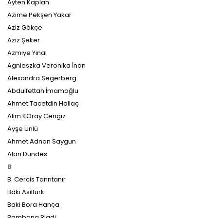
Ayten Kaplan
Azime Pekşen Yakar
Aziz Gökçe
Aziz Şeker
Azmiye Yinal
Agnieszka Veronika İnan
Alexandra Segerberg
Abdulfettah İmamoğlu
Ahmet Tacetdin Hallaç
Alim KOray Cengiz
Ayşe Ünlü
Ahmet Adnan Saygun
Alan Dundes
B
B. Cercis Tanrıtanır
Bâki Asiltürk
Baki Bora Hança
Bambang Riadi