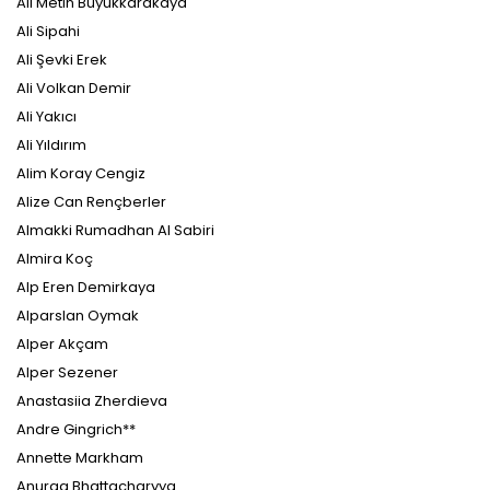
Ali Metin Büyükkarakaya
Ali Sipahi
Ali Şevki Erek
Ali Volkan Demir
Ali Yakıcı
Ali Yıldırım
Alim Koray Cengiz
Alize Can Rençberler
Almakki Rumadhan Al Sabiri
Almira Koç
Alp Eren Demirkaya
Alparslan Oymak
Alper Akçam
Alper Sezener
Anastasiia Zherdieva
Andre Gingrich**
Annette Markham
Anurag Bhattacharyya