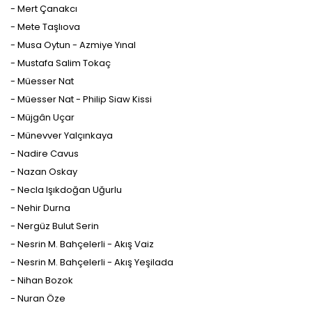
- Mert Çanakcı
- Mete Taşlıova
- Musa Oytun - Azmiye Yınal
- Mustafa Salim Tokaç
- Müesser Nat
- Müesser Nat - Philip Siaw Kissi
- Müjgân Uçar
- Münevver Yalçınkaya
- Nadire Cavus
- Nazan Oskay
- Necla Işıkdoğan Uğurlu
- Nehir Durna
- Nergüz Bulut Serin
- Nesrin M. Bahçelerli - Akış Vaiz
- Nesrin M. Bahçelerli - Akış Yeşilada
- Nihan Bozok
- Nuran Öze