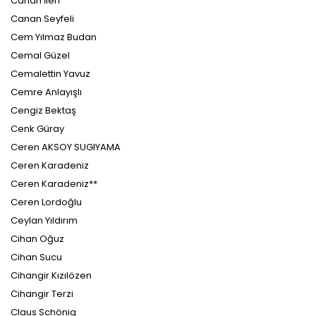
Canan İleri
Canan Seyfeli
Cem Yılmaz Budan
Cemal Güzel
Cemalettin Yavuz
Cemre Anlayışlı
Cengiz Bektaş
Cenk Güray
Ceren AKSOY SUGIYAMA
Ceren Karadeniz
Ceren Karadeniz**
Ceren Lordoğlu
Ceylan Yıldırım
Cihan Oğuz
Cihan Sucu
Cihangir Kızılözen
Cihangir Terzi
Claus Schönig