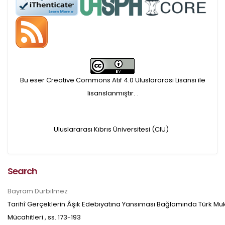
APC ödemesi
Öndenetimden geçen
makaleler için, 100 Avro
Makale İşletim Ücreti (APC)
Bu eser Creative Commons Atıf 4.0 Uluslararası Lisansı ile
alınmaktadır.
lisanslanmıştır.
.
Hakem sürecine alınacak
Uluslararası Kıbrıs Üniversitesi (CIU)
makaleler için yazarlara
APC ödeme bilgi mesajı
Search
iletilmektedir.
Bayram Durbilmez
Tarihî Gerçeklerin Âşık Edebıyatına Yansıması Bağlamında Türk Muk
APC bilgi mesajı
Mücahitleri
, ss.
173-193