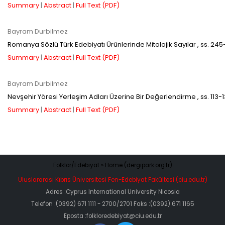
ulaşmadan ödeme yapan
Summary
|
Abstract
|
Full Text (PDF)
yazarlara geri iade
Bayram Durbilmez
Romanya Sözlü Türk Edebiyatı Ürünlerinde Mitolojik Sayılar
, ss.
245
yapılmamaktadır.
Summary
|
Abstract
|
Full Text (PDF)
Bayram Durbilmez
Nevşehir Yöresi Yerleşim Adları Üzerine Bir Değerlendirme
, ss.
113-
Summary
|
Abstract
|
Full Text (PDF)
Makale Takip Sistemi
Dergiye makale 

gönderilmesi ve 

Folklor/Edebiyat » Home (dergipark.org.tr)
sonraki öndenetim, 

Alan Editörü değerlendirmesi 

Uluslararası Kıbrıs Üniversitesi Fen-Edebiyat Fakültesi (ciu.edu.tr)
ve hakem süreçleri,
Adres :Cyprus International University Nicosia
Dergipark
 üzerinden  

gerçekleştirilmektedir.
Telefon :(0392) 671 1111 - 2700/2701 Faks :(0392) 671 1165
Eposta :folkloredebiyat@ciu.edu.tr