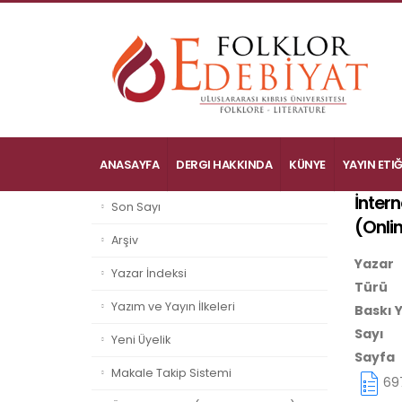
ANASAYFA
DERGI HAKKINDA
KÜNYE
YAYIN ETIĞ
İntern
Son Sayı
(
Onlin
Arşiv
Yazar
Yazar İndeksi
Türü
Yazım ve Yayın İlkeleri
Baskı Y
Sayı
Yeni Üyelik
Sayfa
Makale Takip Sistemi
69