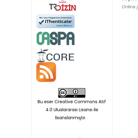
APC ödemesi
Online 
Öndenetimden geçen
makaleler için, 100 Avro
Makale İşletim Ücreti (APC)
alınmaktadır.
Hakem sürecine alınacak
makaleler için yazarlara
APC ödeme bilgi mesajı
Bu eser Creative Commons Atıf
iletilmektedir.
4.0 Uluslararası Lisansı ile
lisanslanmıştır.
.
APC bilgi mesajı
ulaşmadan ödeme yapan