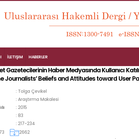
I
İLETIŞIM
HABERLER
et Gazetecilerinin Haber Medyasında Kullanıcı Katıl
e Journalists’ Beliefs and Attitudes toward User P
:
Tolga Çevikel
:
Araştırma Makalesi
ılı
:
2015
:
83
:
217-234
73
2662