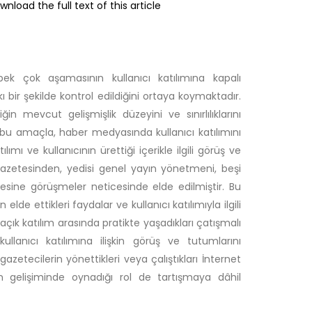
wnload the full text of this article
 pek çok aşamasının kullanıcı katılımına kapalı
 bir şekilde kontrol edildiğini ortaya koymaktadır.
 mevcut gelişmişlik düzeyini ve sınırlılıklarını
bu amaçla, haber medyasında kullanıcı katılımını
ımı ve kullanıcının ürettiği içerikle ilgili görüş ve
 gazetesinden, yedisi genel yayın yönetmeni, beşi
esine görüşmeler neticesinde elde edilmiştir. Bu
elde ettikleri faydalar ve kullanıcı katılımıyla ilgili
çık katılım arasında pratikte yaşadıkları çatışmalı
kullanıcı katılımına ilişkin görüş ve tutumlarını
etecilerin yönettikleri veya çalıştıkları İnternet
in gelişiminde oynadığı rol de tartışmaya dâhil