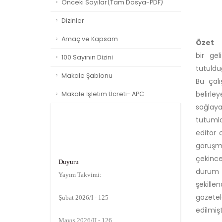
Önceki Sayılar(Tam Dosya-PDF)
Dizinler
Amaç ve Kapsam
Özet
bir gel
100 Sayının Dizini
tutuldu
Makale Şablonu
Bu çalı
belirle
Makale İşletim Ücreti- APC
sağlayan
tutumla
editör 
görüşmel
Duyuru
çekince
Yayım Takvimi:
durum t
şekille
Şubat 2026/I - 125
gazetel
edilmişt
Mayıs 2026/II - 126