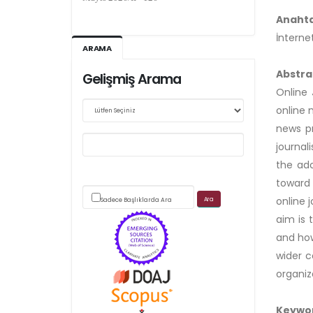
Ağustos 2026/III - 127
Anahta
İnternet
ARAMA
Kasım 2026/IV - 128
Abstra
Gelişmiş Arama
Online 
online 
Web sitemizde yapılan güncellemeler nedeniyle
news pr
makale takip sistemimiz ağırlıklı olarak dergi-
journal
park
the ado
toward 
üzerinden yürütülmektedir.
online 
Sadece Başlıklarda Ara
aim is 
and how
wider c
organiz
Scimago's grade
Keywo