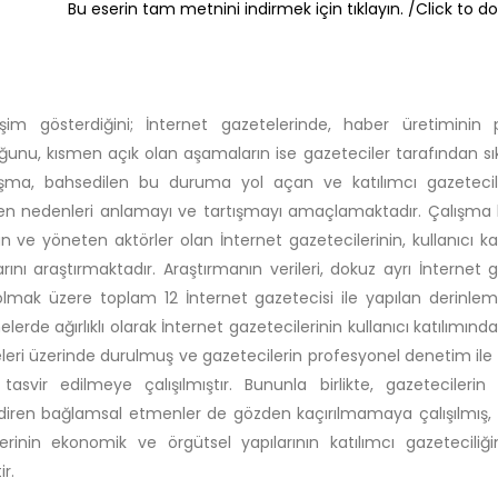
Bu eserin tam metnini indirmek için tıklayın. /Click to do
işim gösterdiğini; İnternet gazetelerinde, haber üretiminin
ğunu, kısmen açık olan aşamaların ise gazeteciler tarafından sıkı
şma, bahsedilen bu duruma yol açan ve katılımcı gazeteciliğin
yen nedenleri anlamayı ve tartışmayı amaçlamaktadır. Çalışma 
 ve yöneten aktörler olan İnternet gazetecilerinin, kullanıcı katıl
rını araştırmaktadır. Araştırmanın verileri, dokuz ayrı İnternet
olmak üzere toplam 12 İnternet gazetecisi ile yapılan derinlem
erde ağırlıklı olarak İnternet gazetecilerinin kullanıcı katılımından 
leri üzerinde durulmuş ve gazetecilerin profesyonel denetim ile a
asvir edilmeye çalışılmıştır. Bununla birlikte, gazetecilerin 
ndiren bağlamsal etmenler de gözden kaçırılmamaya çalışılmış, gaz
erinin ekonomik ve örgütsel yapılarının katılımcı gazeteciliğ
ir.