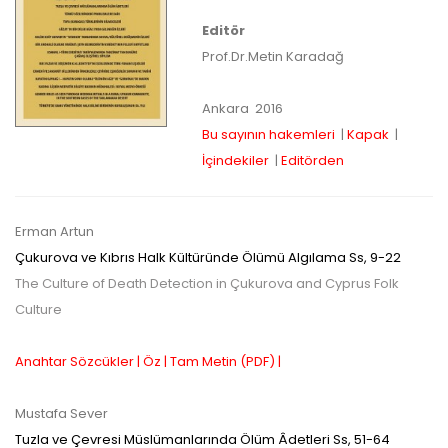
yazarlara geri iade
Editör
Prof.Dr.Metin Karadağ
yapılmamaktadır.
Ankara
2016
Bu sayının hakemleri
|
Kapak
|
İçindekiler
|
Editörden
Makale Takip Sistemi
Erman Artun
Çukurova ve Kıbrıs Halk Kültüründe Ölümü Algılama
Ss,
9-22
Dergiye makale 

gönderilmesi ve 

The Culture of Death Detection in Çukurova and Cyprus Folk
sonraki öndenetim, 

Culture
Alan Editörü değerlendirmesi 

ve hakem süreçleri,
Dergipark
 üzerinden  

Anahtar Sözcükler |
Öz |
Tam Metin (PDF) |
gerçekleştirilmektedir.
Mustafa Sever
Tuzla ve Çevresi Müslümanlarında Ölüm Âdetleri
Ss,
51-64