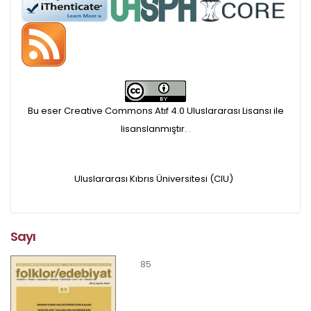
makaleler için, 100 Avro
Makale İşletim Ücreti (APC)
alınmaktadır.
Bu eser Creative Commons Atıf 4.0 Uluslararası Lisansı ile
lisanslanmıştır.
.
Hakem sürecine alınacak
makaleler için yazarlara
Uluslararası Kıbrıs Üniversitesi (CIU)
APC ödeme bilgi mesajı
iletilmektedir.
Sayı
APC bilgi mesajı
85
ulaşmadan ödeme yapan