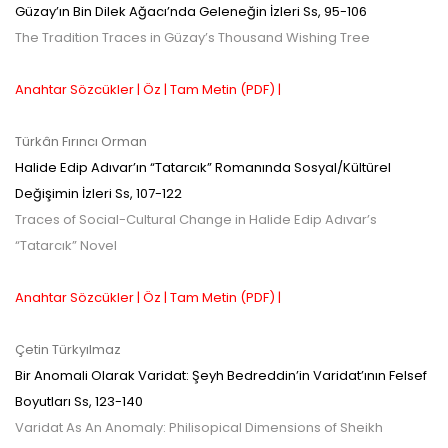
Güzay’ın Bin Dilek Ağacı’nda Geleneğin İzleri
Ss,
95-106
The Tradition Traces in Güzay’s Thousand Wishing Tree
Anahtar Sözcükler |
Öz |
Tam Metin (PDF) |
Türkân Fırıncı Orman
Halide Edip Adıvar’ın “Tatarcık” Romanında Sosyal/Kültürel
Değişimin İzleri
Ss,
107-122
Traces of Social-Cultural Change in Halide Edip Adıvar’s
“Tatarcık” Novel
Anahtar Sözcükler |
Öz |
Tam Metin (PDF) |
Çetin Türkyılmaz
Bir Anomali Olarak Varidat: Şeyh Bedreddin’in Varidat’ının Felsef
Boyutları
Ss,
123-140
Varidat As An Anomaly: Philisopical Dimensions of Sheikh