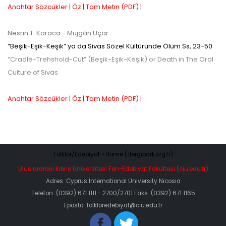
Anahtar Sözcükler |
Öz |
Tam Metin (PDF) |
Nesrin T. Karaca
- Müjgân Uçar
“Beşik-Eşik-Keşik” ya da Sivas Sözel Kültüründe Ölüm
Ss,
23-50
“Cradle-Trehshold-Cut” (Beşik-Eşik-Keşik) or Death in The Oral
Culture of Sivas
Anahtar Sözcükler |
Öz |
Tam Metin (PDF) |
Folklor/Edebiyat » Home (dergipark.org.tr)
Uluslararası Kıbrıs Üniversitesi Fen-Edebiyat Fakültesi (ciu.edu.tr)
Adres :Cyprus International University Nicosia
Telefon :(0392) 671 1111 - 2700/2701 Faks :(0392) 671 1165
Eposta :folkloredebiyat@ciu.edu.tr