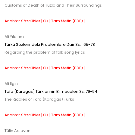
Customs of Death of Tuzla and Their Surroundings
Anahtar Sözcükler |
Öz |
Tam Metin (PDF) |
Ali Yıldırım
Türkü Sözlerindeki Problemlere Dair
Ss,
. 65-78
Regarding the problem of folk song lyrics
Anahtar Sözcükler |
Öz |
Tam Metin (PDF) |
Ali Ilgın
Tofa (Karagas) Türklerinin Bilmeceleri
Ss,
79-94
The Riddles of Tofa (Karagas) Turks
Anahtar Sözcükler |
Öz |
Tam Metin (PDF) |
Tülin Arseven