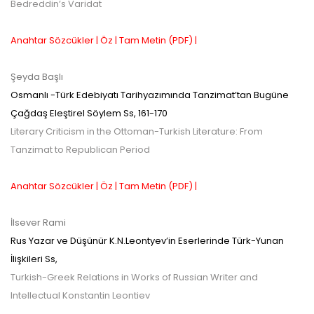
Bedreddin’s Varidat
Anahtar Sözcükler |
Öz |
Tam Metin (PDF) |
Şeyda Başlı
Osmanlı -Türk Edebiyatı Tarihyazımında Tanzimat’tan Bugüne
Çağdaş Eleştirel Söylem
Ss,
161-170
Literary Criticism in the Ottoman-Turkish Literature: From
Tanzimat to Republican Period
Anahtar Sözcükler |
Öz |
Tam Metin (PDF) |
İlsever Rami
Rus Yazar ve Düşünür K.N.Leontyev’in Eserlerinde Türk-Yunan
İlişkileri
Ss,
Turkish-Greek Relations in Works of Russian Writer and
Intellectual Konstantin Leontiev