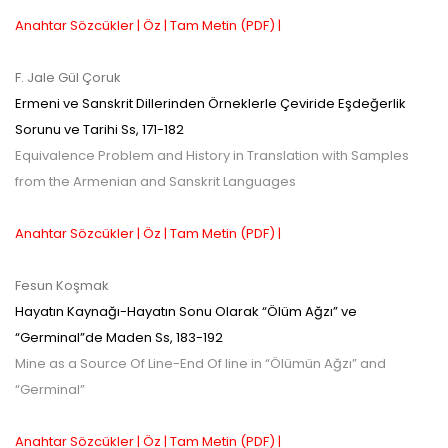
Anahtar Sözcükler |
Öz |
Tam Metin (PDF) |
F. Jale Gül Çoruk
Ermeni ve Sanskrit Dillerinden Örneklerle Çeviride Eşdeğerlik
Sorunu ve Tarihi
Ss,
171-182
Equivalence Problem and History in Translation with Samples
from the Armenian and Sanskrit Languages
Anahtar Sözcükler |
Öz |
Tam Metin (PDF) |
Fesun Koşmak
Hayatın Kaynağı-Hayatın Sonu Olarak “Ölüm Ağzı” ve
“Germinal”de Maden
Ss,
183-192
Mine as a Source Of Line-End Of line in “Ölümün Ağzı” and
“Germinal”
Anahtar Sözcükler |
Öz |
Tam Metin (PDF) |