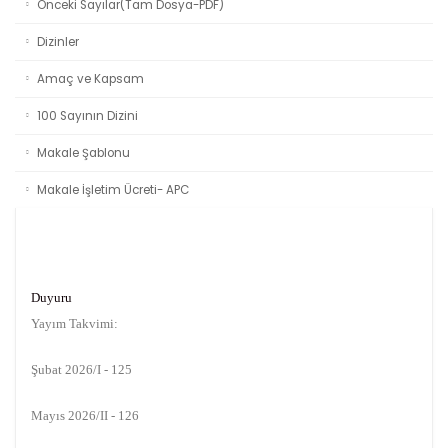
Önceki Sayılar(Tam Dosya-PDF)
Dizinler
Amaç ve Kapsam
100 Sayının Dizini
Makale Şablonu
Makale İşletim Ücreti- APC
Duyuru
Yayım Takvimi:
Şubat 2026/I - 125
Mayıs 2026/II - 126
Ağustos 2026/III - 127