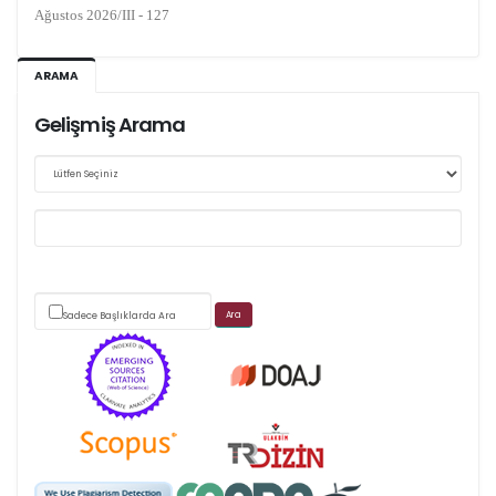
Kasım 2026/IV - 128
ARAMA
Gelişmiş Arama
Web sitemizde yapılan güncellemeler nedeniyle
makale takip sistemimiz ağırlıklı olarak dergi-
park
üzerinden yürütülmektedir.
Sadece Başlıklarda Ara
Scimago's grade
APC ödemesi
Öndenetimden geçen